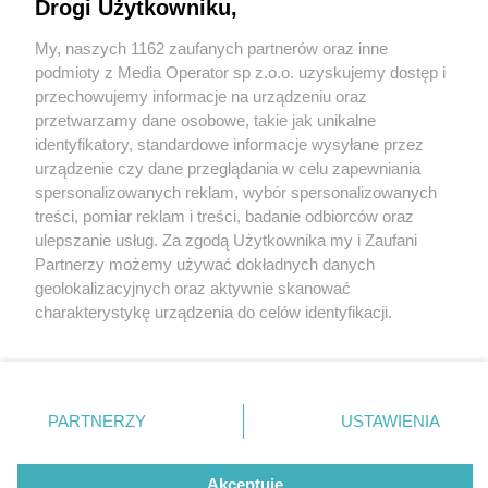
Drogi Użytkowniku,
My, naszych 1162 zaufanych partnerów oraz inne
Wydawca mediów
lokalnych
podmioty z Media Operator sp z.o.o. uzyskujemy dostęp i
przechowujemy informacje na urządzeniu oraz
przetwarzamy dane osobowe, takie jak unikalne
identyfikatory, standardowe informacje wysyłane przez
urządzenie czy dane przeglądania w celu zapewniania
4 / 0
spersonalizowanych reklam, wybór spersonalizowanych
Nie zapomnij
treści, pomiar reklam i treści, badanie odbiorców oraz
zapoznać się z:
polityką prywatności
regulamin korzystania z portali
ulepszanie usług. Za zgodą Użytkownika my i Zaufani
Twoje
miasto
Skontakuj się
z nami
Partnerzy możemy używać dokładnych danych
Piekary Śląskie
Kontakt
geolokalizacyjnych oraz aktywnie skanować
Chorzów
Wydawca
charakterystykę urządzenia do celów identyfikacji.
Tarnowskie Góry
Redakcja
Ruda Śląska
Newsletter
Ponieważ cenimy Twoją prywatność, prosimy o zgodę na
Świętochłowice
Reklama
korzystanie z tych technologii poprzez kliknięcie
Tychy
„Akceptuję”. Zgoda jest dobrowolna i zawsze możesz ją
Bytom
Katowice
zmienić/wycofać klikając przycisk ustawień prywatności
REKLAMA
PARTNERZY
USTAWIENIA
Gliwice
znajdujący się w lewym dolnym rogu strony
. Niektóre
Zabrze
Zagłębie
rodzaje przetwarzania danych nie wymagają zgody
użytkownika, ale masz prawo sprzeciwić się takiemu
Akceptuję