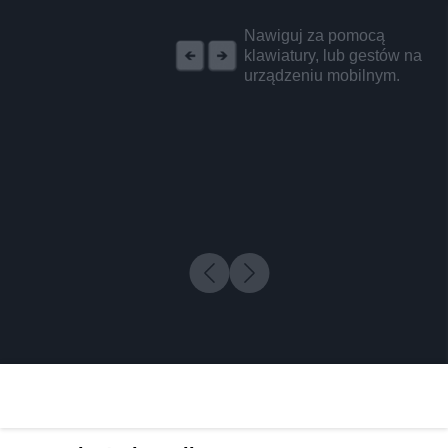
REKLAMA
Nawiguj za pomocą
klawiatury, lub gestów na
urządzeniu mobilnym.