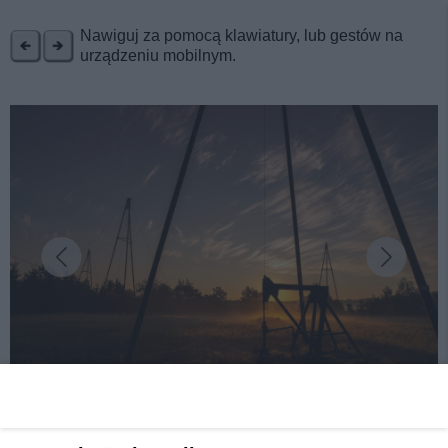
REKLAMA
Nawiguj za pomocą klawiatury, lub gestów na
urządzeniu mobilnym.
fot: Natalia Pacana Roman
Majówka w Mieście Światła. Ziemia Gorlicka