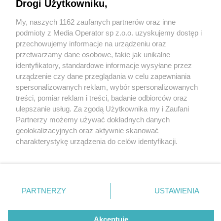
zaprasza na długi weekend
Drogi Użytkowniku,
My, naszych 1162 zaufanych partnerów oraz inne
Wydawca mediów
lokalnych
podmioty z Media Operator sp z.o.o. uzyskujemy dostęp i
przechowujemy informacje na urządzeniu oraz
przetwarzamy dane osobowe, takie jak unikalne
1 / 15
identyfikatory, standardowe informacje wysyłane przez
urządzenie czy dane przeglądania w celu zapewniania
Kiwon fot Natalia Pacana
spersonalizowanych reklam, wybór spersonalizowanych
Nie zapomnij
Roman
treści, pomiar reklam i treści, badanie odbiorców oraz
zapoznać się z:
polityką prywatności
regulamin korzystania z portali
ulepszanie usług. Za zgodą Użytkownika my i Zaufani
Twoje
miasto
Skontakuj się
z nami
Partnerzy możemy używać dokładnych danych
Piekary Śląskie
Kontakt
geolokalizacyjnych oraz aktywnie skanować
Kiwon
Chorzów
Wydawca
charakterystykę urządzenia do celów identyfikacji.
Tarnowskie Góry
Redakcja
Ruda Śląska
Newsletter
Ponieważ cenimy Twoją prywatność, prosimy o zgodę na
Świętochłowice
Reklama
korzystanie z tych technologii poprzez kliknięcie
Tychy
„Akceptuję”. Zgoda jest dobrowolna i zawsze możesz ją
Bytom
Katowice
zmienić/wycofać klikając przycisk ustawień prywatności
REKLAMA
PARTNERZY
USTAWIENIA
Gliwice
znajdujący się w lewym dolnym rogu strony
. Niektóre
Zabrze
Zagłębie
rodzaje przetwarzania danych nie wymagają zgody
użytkownika, ale masz prawo sprzeciwić się takiemu
Akceptuję