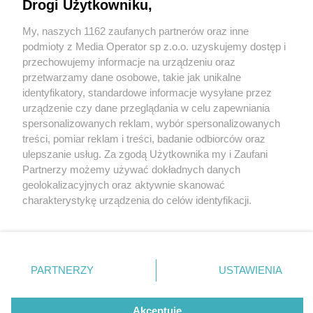
"Państwo tę miłość nieśli na dobre i na złe"
Drogi Użytkowniku,
My, naszych 1162 zaufanych partnerów oraz inne
Wydawca mediów
lokalnych
podmioty z Media Operator sp z.o.o. uzyskujemy dostęp i
przechowujemy informacje na urządzeniu oraz
przetwarzamy dane osobowe, takie jak unikalne
identyfikatory, standardowe informacje wysyłane przez
3 / 14
urządzenie czy dane przeglądania w celu zapewniania
spersonalizowanych reklam, wybór spersonalizowanych
Małżeńskie jubileusze w
Nie zapomnij
treści, pomiar reklam i treści, badanie odbiorców oraz
zapoznać się z:
polityką prywatności
regulamin korzystania z portali
ulepszanie usług. Za zgodą Użytkownika my i Zaufani
Tarnowskich Górach
Twoje
miasto
Skontakuj się
z nami
Partnerzy możemy używać dokładnych danych
Piekary Śląskie
Kontakt
geolokalizacyjnych oraz aktywnie skanować
Chorzów
Wydawca
charakterystykę urządzenia do celów identyfikacji.
Tarnowskie Góry
Redakcja
Ruda Śląska
Newsletter
Ponieważ cenimy Twoją prywatność, prosimy o zgodę na
Świętochłowice
Reklama
korzystanie z tych technologii poprzez kliknięcie
Tychy
„Akceptuję”. Zgoda jest dobrowolna i zawsze możesz ją
Bytom
Katowice
zmienić/wycofać klikając przycisk ustawień prywatności
REKLAMA
PARTNERZY
USTAWIENIA
Gliwice
znajdujący się w lewym dolnym rogu strony
. Niektóre
Zabrze
Zagłębie
rodzaje przetwarzania danych nie wymagają zgody
użytkownika, ale masz prawo sprzeciwić się takiemu
Akceptuję