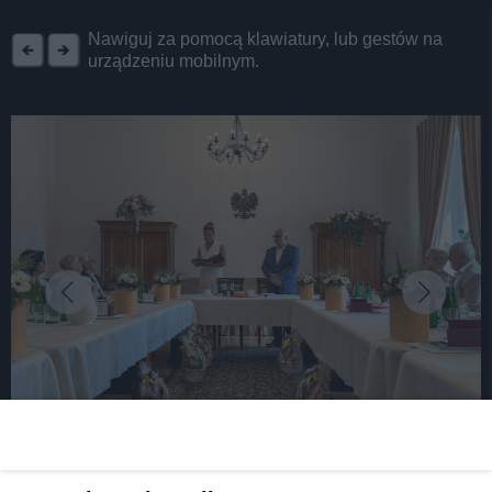
REKLAMA
Nawiguj za pomocą klawiatury, lub gestów na
urządzeniu mobilnym.
fot: UM Tarnowskie Góry
Małżeńskie jubileusze w Tarnowskich Górach.