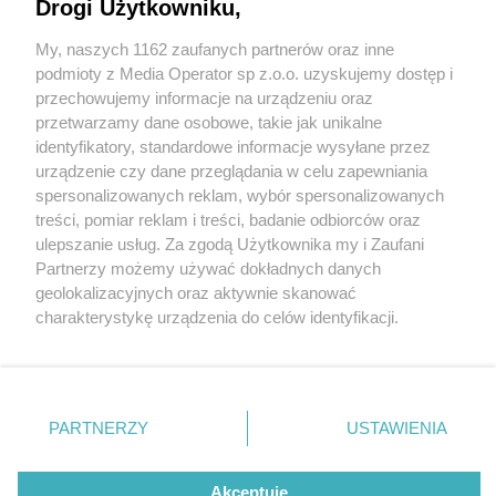
Drogi Użytkowniku,
My, naszych 1162 zaufanych partnerów oraz inne
Wydawca mediów
lokalnych
podmioty z Media Operator sp z.o.o. uzyskujemy dostęp i
przechowujemy informacje na urządzeniu oraz
przetwarzamy dane osobowe, takie jak unikalne
identyfikatory, standardowe informacje wysyłane przez
urządzenie czy dane przeglądania w celu zapewniania
4 / 0
spersonalizowanych reklam, wybór spersonalizowanych
Nie zapomnij
treści, pomiar reklam i treści, badanie odbiorców oraz
zapoznać się z:
polityką prywatności
regulamin korzystania z portali
ulepszanie usług. Za zgodą Użytkownika my i Zaufani
Twoje
miasto
Skontakuj się
z nami
Partnerzy możemy używać dokładnych danych
Piekary Śląskie
Kontakt
geolokalizacyjnych oraz aktywnie skanować
Chorzów
Wydawca
charakterystykę urządzenia do celów identyfikacji.
Tarnowskie Góry
Redakcja
Ruda Śląska
Newsletter
Ponieważ cenimy Twoją prywatność, prosimy o zgodę na
Świętochłowice
Reklama
korzystanie z tych technologii poprzez kliknięcie
Tychy
„Akceptuję”. Zgoda jest dobrowolna i zawsze możesz ją
Bytom
Katowice
zmienić/wycofać klikając przycisk ustawień prywatności
REKLAMA
PARTNERZY
USTAWIENIA
Gliwice
znajdujący się w lewym dolnym rogu strony
. Niektóre
Zabrze
Zagłębie
rodzaje przetwarzania danych nie wymagają zgody
użytkownika, ale masz prawo sprzeciwić się takiemu
Akceptuję