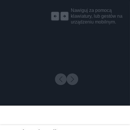
REKLAMA
Nawiguj za pomocą
klawiatury, lub gestów na
urządzeniu mobilnym.