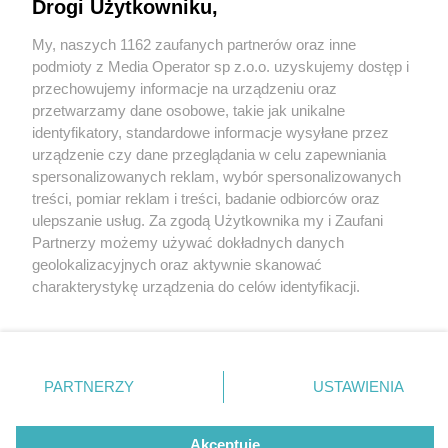
Drogi Użytkowniku,
My, naszych 1162 zaufanych partnerów oraz inne
Wydawca mediów
lokalnych
podmioty z Media Operator sp z.o.o. uzyskujemy dostęp i
przechowujemy informacje na urządzeniu oraz
przetwarzamy dane osobowe, takie jak unikalne
identyfikatory, standardowe informacje wysyłane przez
urządzenie czy dane przeglądania w celu zapewniania
5 / 0
spersonalizowanych reklam, wybór spersonalizowanych
Nie zapomnij
treści, pomiar reklam i treści, badanie odbiorców oraz
zapoznać się z:
polityką prywatności
regulamin korzystania z portali
ulepszanie usług. Za zgodą Użytkownika my i Zaufani
Twoje
miasto
Skontakuj się
z nami
Partnerzy możemy używać dokładnych danych
Piekary Śląskie
Kontakt
geolokalizacyjnych oraz aktywnie skanować
Chorzów
Wydawca
charakterystykę urządzenia do celów identyfikacji.
Tarnowskie Góry
Redakcja
Ruda Śląska
Newsletter
Ponieważ cenimy Twoją prywatność, prosimy o zgodę na
Świętochłowice
Reklama
korzystanie z tych technologii poprzez kliknięcie
Tychy
„Akceptuję”. Zgoda jest dobrowolna i zawsze możesz ją
Bytom
Katowice
zmienić/wycofać klikając przycisk ustawień prywatności
REKLAMA
PARTNERZY
USTAWIENIA
Gliwice
znajdujący się w lewym dolnym rogu strony
. Niektóre
Zabrze
Zagłębie
rodzaje przetwarzania danych nie wymagają zgody
użytkownika, ale masz prawo sprzeciwić się takiemu
Akceptuję