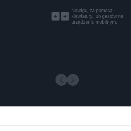
REKLAMA
Nawiguj za pomocą
klawiatury, lub gestów na
urządzeniu mobilnym.