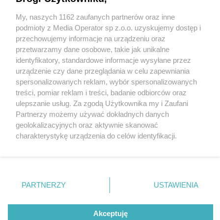
temacie Parku Repeckiego. Kolejne petycje za
rezerwatem i konferencja przeciwko niemu
My, naszych 1162 zaufanych partnerów oraz inne
Wydawca mediów
lokalnych
podmioty z Media Operator sp z.o.o. uzyskujemy dostęp i
przechowujemy informacje na urządzeniu oraz
przetwarzamy dane osobowe, takie jak unikalne
identyfikatory, standardowe informacje wysyłane przez
urządzenie czy dane przeglądania w celu zapewniania
spersonalizowanych reklam, wybór spersonalizowanych
Nie zapomnij
treści, pomiar reklam i treści, badanie odbiorców oraz
5 / 1
zapoznać się z:
polityką prywatności
regulamin korzystania z portali
ulepszanie usług. Za zgodą Użytkownika my i Zaufani
Twoje
miasto
Skontakuj się
z nami
Partnerzy możemy używać dokładnych danych
Piekary Śląskie
Kontakt
geolokalizacyjnych oraz aktywnie skanować
Chorzów
Wydawca
charakterystykę urządzenia do celów identyfikacji.
Tarnowskie Góry
Redakcja
Ruda Śląska
Newsletter
Ponieważ cenimy Twoją prywatność, prosimy o zgodę na
Świętochłowice
Reklama
korzystanie z tych technologii poprzez kliknięcie
Tychy
„Akceptuję”. Zgoda jest dobrowolna i zawsze możesz ją
Bytom
Katowice
zmienić/wycofać klikając przycisk ustawień prywatności
REKLAMA
PARTNERZY
USTAWIENIA
Gliwice
znajdujący się w lewym dolnym rogu strony
. Niektóre
Zabrze
Zagłębie
rodzaje przetwarzania danych nie wymagają zgody
użytkownika, ale masz prawo sprzeciwić się takiemu
Akceptuję