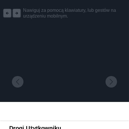
REKLAMA
Nawiguj za pomocą klawiatury, lub gestów na
urządzeniu mobilnym.
Mieszkańcy, samorządowcy, przyrodnicy w
Drogi Użytkowniku,