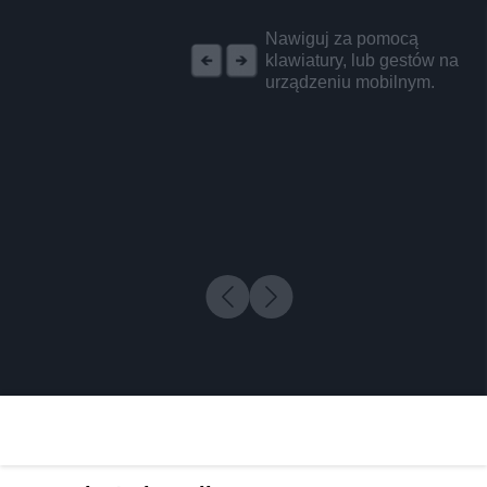
REKLAMA
Nawiguj za pomocą
klawiatury, lub gestów na
urządzeniu mobilnym.