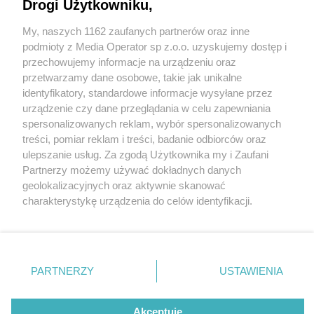
Drogi Użytkowniku,
My, naszych 1162 zaufanych partnerów oraz inne
Wydawca mediów
lokalnych
podmioty z Media Operator sp z.o.o. uzyskujemy dostęp i
przechowujemy informacje na urządzeniu oraz
przetwarzamy dane osobowe, takie jak unikalne
identyfikatory, standardowe informacje wysyłane przez
urządzenie czy dane przeglądania w celu zapewniania
3 / 0
spersonalizowanych reklam, wybór spersonalizowanych
Nie zapomnij
treści, pomiar reklam i treści, badanie odbiorców oraz
zapoznać się z:
polityką prywatności
regulamin korzystania z portali
ulepszanie usług. Za zgodą Użytkownika my i Zaufani
Twoje
miasto
Skontakuj się
z nami
Partnerzy możemy używać dokładnych danych
Piekary Śląskie
Kontakt
geolokalizacyjnych oraz aktywnie skanować
Chorzów
Wydawca
charakterystykę urządzenia do celów identyfikacji.
Tarnowskie Góry
Redakcja
Ruda Śląska
Newsletter
Ponieważ cenimy Twoją prywatność, prosimy o zgodę na
Świętochłowice
Reklama
korzystanie z tych technologii poprzez kliknięcie
Tychy
„Akceptuję”. Zgoda jest dobrowolna i zawsze możesz ją
Bytom
Katowice
zmienić/wycofać klikając przycisk ustawień prywatności
REKLAMA
PARTNERZY
USTAWIENIA
Gliwice
znajdujący się w lewym dolnym rogu strony
. Niektóre
Zabrze
Zagłębie
rodzaje przetwarzania danych nie wymagają zgody
użytkownika, ale masz prawo sprzeciwić się takiemu
Akceptuję