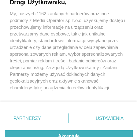
Drogi Użytkowniku,
My, naszych 1162 zaufanych partnerów oraz inne
Wydawca mediów
lokalnych
podmioty z Media Operator sp z.o.o. uzyskujemy dostęp i
przechowujemy informacje na urządzeniu oraz
przetwarzamy dane osobowe, takie jak unikalne
identyfikatory, standardowe informacje wysyłane przez
urządzenie czy dane przeglądania w celu zapewniania
2 / 0
spersonalizowanych reklam, wybór spersonalizowanych
Nie zapomnij
treści, pomiar reklam i treści, badanie odbiorców oraz
zapoznać się z:
polityką prywatności
regulamin korzystania z portali
ulepszanie usług. Za zgodą Użytkownika my i Zaufani
Twoje
miasto
Skontakuj się
z nami
Partnerzy możemy używać dokładnych danych
Piekary Śląskie
Kontakt
geolokalizacyjnych oraz aktywnie skanować
Chorzów
Wydawca
charakterystykę urządzenia do celów identyfikacji.
Tarnowskie Góry
Redakcja
Ruda Śląska
Newsletter
Ponieważ cenimy Twoją prywatność, prosimy o zgodę na
Świętochłowice
Reklama
korzystanie z tych technologii poprzez kliknięcie
Tychy
„Akceptuję”. Zgoda jest dobrowolna i zawsze możesz ją
Bytom
Katowice
zmienić/wycofać klikając przycisk ustawień prywatności
REKLAMA
PARTNERZY
USTAWIENIA
Gliwice
znajdujący się w lewym dolnym rogu strony
. Niektóre
Zabrze
Zagłębie
rodzaje przetwarzania danych nie wymagają zgody
użytkownika, ale masz prawo sprzeciwić się takiemu
Akceptuję