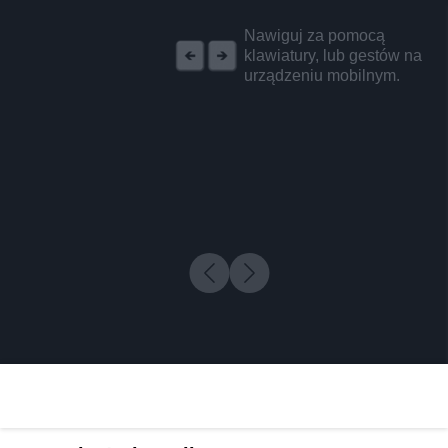
REKLAMA
Nawiguj za pomocą
klawiatury, lub gestów na
urządzeniu mobilnym.