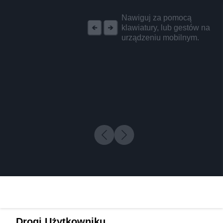
REKLAMA
Nawiguj za pomocą
klawiatury, lub gestów na
urządzeniu mobilnym.
Drogi Użytkowniku,