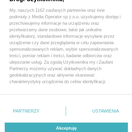
My, naszych 1162 zaufanych partnerów oraz inne
Wydawca mediów
lokalnych
podmioty z Media Operator sp z.o.o. uzyskujemy dostęp i
przechowujemy informacje na urządzeniu oraz
przetwarzamy dane osobowe, takie jak unikalne
identyfikatory, standardowe informacje wysyłane przez
urządzenie czy dane przeglądania w celu zapewniania
5 / 0
spersonalizowanych reklam, wybór spersonalizowanych
Nie zapomnij
treści, pomiar reklam i treści, badanie odbiorców oraz
zapoznać się z:
polityką prywatności
regulamin korzystania z portali
ulepszanie usług. Za zgodą Użytkownika my i Zaufani
Twoje
miasto
Skontakuj się
z nami
Partnerzy możemy używać dokładnych danych
Piekary Śląskie
Kontakt
geolokalizacyjnych oraz aktywnie skanować
Chorzów
Wydawca
charakterystykę urządzenia do celów identyfikacji.
Tarnowskie Góry
Redakcja
Ruda Śląska
Newsletter
Ponieważ cenimy Twoją prywatność, prosimy o zgodę na
Świętochłowice
Reklama
korzystanie z tych technologii poprzez kliknięcie
Tychy
„Akceptuję”. Zgoda jest dobrowolna i zawsze możesz ją
Bytom
Katowice
zmienić/wycofać klikając przycisk ustawień prywatności
REKLAMA
PARTNERZY
USTAWIENIA
Gliwice
znajdujący się w lewym dolnym rogu strony
. Niektóre
Zabrze
Zagłębie
rodzaje przetwarzania danych nie wymagają zgody
użytkownika, ale masz prawo sprzeciwić się takiemu
Akceptuję