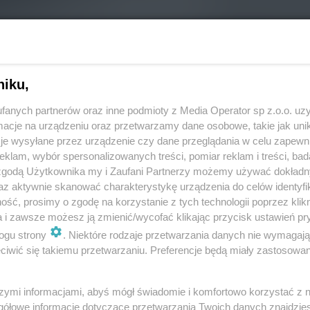
niku,
fanych partnerów oraz inne podmioty z Media Operator sp z.o.o. uz
cje na urządzeniu oraz przetwarzamy dane osobowe, takie jak unika
je wysyłane przez urządzenie czy dane przeglądania w celu zapewn
klam, wybór spersonalizowanych treści, pomiar reklam i treści, bad
 zgodą Użytkownika my i Zaufani Partnerzy możemy używać dokład
az aktywnie skanować charakterystykę urządzenia do celów identyfi
ść, prosimy o zgodę na korzystanie z tych technologii poprzez klikn
a i zawsze możesz ją zmienić/wycofać klikając przycisk ustawień pr
ogu strony
. Niektóre rodzaje przetwarzania danych nie wymagaj
iwić się takiemu przetwarzaniu. Preferencje będą miały zastosowania
REKLAMA
szymi informacjami, abyś mógł świadomie i komfortowo korzystać z
gółowe informacje dotyczące przetwarzania Twoich danych znajdzi