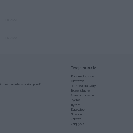
REKLAMA
REKLAMA
Twoje
miasto
Piekary Śląskie
Chorzów
i
regulamin korzystania z portali
Tarnowskie Góry
Ruda Śląska
Świętochłowice
Tychy
Bytom
Katowice
Gliwice
Zabrze
Zagłębie