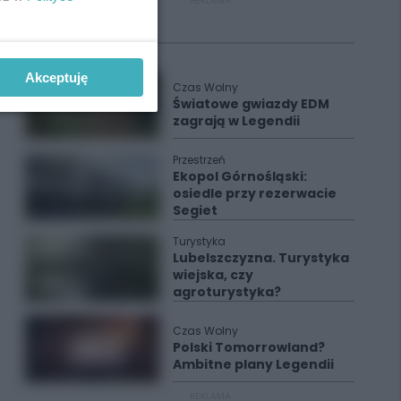
REKLAMA
Polecane
Akceptuję
Czas Wolny
Światowe gwiazdy EDM
zagrają w Legendii
Przestrzeń
Ekopol Górnośląski:
osiedle przy rezerwacie
Segiet
Turystyka
Lubelszczyzna. Turystyka
wiejska, czy
agroturystyka?
Czas Wolny
Polski Tomorrowland?
Ambitne plany Legendii
REKLAMA