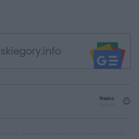
skiegory.info
Napisz
do mnie
sada jana,
komenda powiatowa policji w tarnowskich górach,