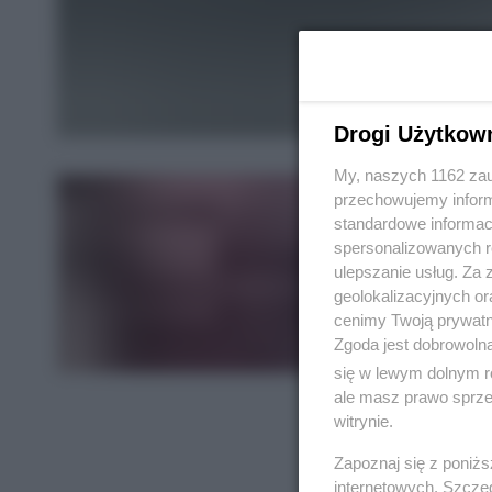
Drogi Użytkow
My, naszych 1162 zau
przechowujemy informa
standardowe informac
spersonalizowanych re
ulepszanie usług. Za
geolokalizacyjnych or
cenimy Twoją prywatno
Zgoda jest dobrowoln
się w lewym dolnym r
ale masz prawo sprzec
witrynie.
Zapoznaj się z poniż
internetowych. Szcze