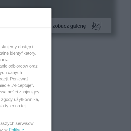
zobacz galerię
yskujemy dostęp i
lne identyfikatory,
iania
anie odbiorców oraz
nych danych
kacji. Ponieważ
ięcie „Akceptuję”.
ywatności znajdujący
ą zgody użytkownika,
 tylko na tej
 naszych serwisów
esz w
Polityce