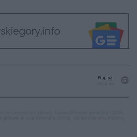
skiegory.info
Napisz
do mnie
we w tarnowskich górach,
tarnowskie góry inwestycje 2025,
sempołowskiej w tarnowskich górach,
tarnowskie góry chemik,