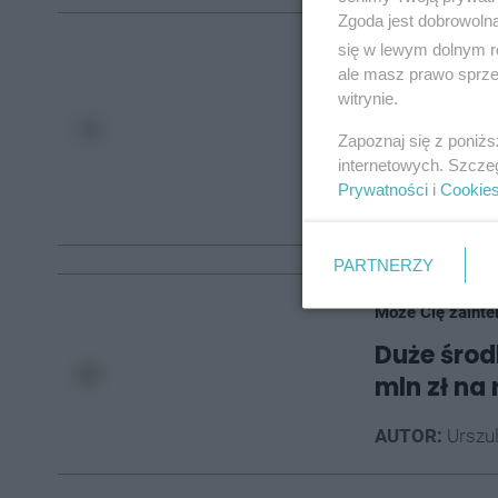
Zgoda jest dobrowoln
się w lewym dolnym r
Może Cię zainte
ale masz prawo sprzec
Tarnogór
witrynie.
Gardę: "T
Zapoznaj się z poniż
nigdy"
internetowych. Szcze
Prywatności
i
Cookie
AUTOR:
Urszu
PARTNERZY
Może Cię zainte
Duże środ
mln zł na
AUTOR:
Urszu