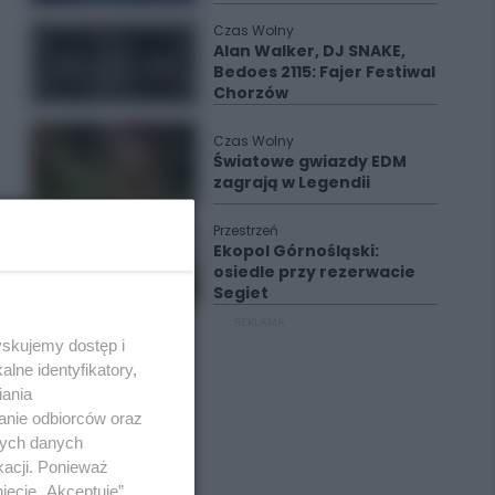
Czas Wolny
Alan Walker, DJ SNAKE,
Bedoes 2115: Fajer Festiwal
Chorzów
Czas Wolny
Światowe gwiazdy EDM
zagrają w Legendii
Przestrzeń
Ekopol Górnośląski:
osiedle przy rezerwacie
Segiet
REKLAMA
yskujemy dostęp i
lne identyfikatory,
iania
anie odbiorców oraz
nych danych
kacji. Ponieważ
ięcie „Akceptuję”.