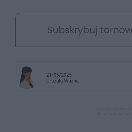
Subskrybuj tarnow
21/05/2025
Urszula
Ważna
starostwo powiato
i lo im. stefanii 