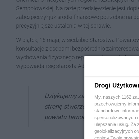
Sempołowskiej. Na razie przedsięwzięcie jest dopi
zabezpieczył już środki finansowe potrzebne na 
precyzyjniejsze ustalenia w tej sprawie.
W piątek, 16 maja, w siedzibie Starostwa Powiat
konsultacje z osobami bezpośrednio zainteresowan
wychowania fizycznego reprezentujący szkoły 
wypowiadali się starosta Adam Chmiel oraz człon
Drogi Użytkow
Dziękujemy za zaangażowanie i me
My, naszych 1162 zau
przechowujemy informa
stronę stworzenia przestrzeni sp
standardowe informac
powiatu tarnogórskiego - podsumo
spersonalizowanych re
ulepszanie usług. Za
geolokalizacyjnych or
cenimy Twoją prywatno