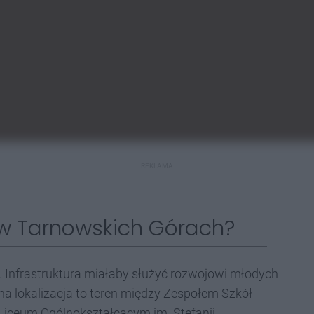
REKLAMA
w Tarnowskich Górach?
 Infrastruktura miałaby służyć rozwojowi młodych
lokalizacja to teren między Zespołem Szkół
Liceum Ogólnokształcącym im. Stefanii