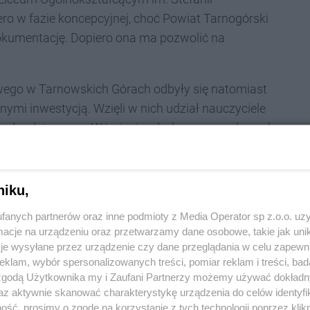
ero w fazie koncepcyjnej, choć Powiat Tarnogórski
dokumentację. Dopiero ona ma pozwolić na
owego w Tarnowskich Górach odbyły się natomiast
ymi inwestycją. Wzięli w nich udział nauczyciele
ponadpodstawowe. W imieniu władz samorządowych
ek Zarządu Powiatu Dariusz Wysypoł.
niku,
rytoryczną dyskusję! To kolejny, ważny krok w
fanych partnerów oraz inne podmioty z Media Operator sp z.o.o. uz
cje na urządzeniu oraz przetwarzamy dane osobowe, takie jak unika
ortowej na miarę potrzeb młodych mieszkańców
je wysyłane przez urządzenie czy dane przeglądania w celu zapewn
wują spotkanie urzędnicy.
klam, wybór spersonalizowanych treści, pomiar reklam i treści, bad
 zgodą Użytkownika my i Zaufani Partnerzy możemy używać dokład
az aktywnie skanować charakterystykę urządzenia do celów identyfi
ść, prosimy o zgodę na korzystanie z tych technologii poprzez klikn