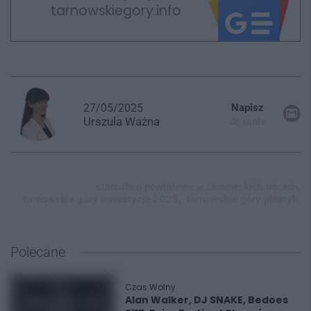
tarnowskiegory.info
27/05/2025
Napisz
Urszula
Ważna
do mnie
starostwo powiatowe w tarnowskich górach,
tarnowskie góry inwestycje 2025,
tarnowskie góry plastyk,
Polecane
Czas Wolny
Alan Walker, DJ SNAKE, Bedoes