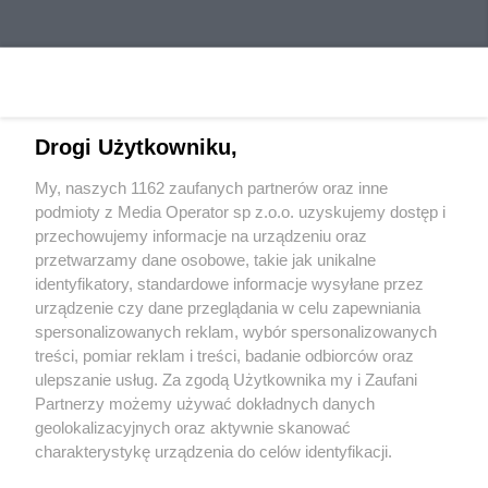
Drogi Użytkowniku,
My, naszych 1162 zaufanych partnerów oraz inne
Wydawca mediów
lokalnych
podmioty z Media Operator sp z.o.o. uzyskujemy dostęp i
przechowujemy informacje na urządzeniu oraz
przetwarzamy dane osobowe, takie jak unikalne
identyfikatory, standardowe informacje wysyłane przez
urządzenie czy dane przeglądania w celu zapewniania
spersonalizowanych reklam, wybór spersonalizowanych
Nie zapomnij
treści, pomiar reklam i treści, badanie odbiorców oraz
zapoznać się z:
polityką prywatności
regulamin korzystania z portali
ulepszanie usług. Za zgodą Użytkownika my i Zaufani
Twoje
miasto
Skontakuj się
z nami
Partnerzy możemy używać dokładnych danych
Piekary Śląskie
Kontakt
geolokalizacyjnych oraz aktywnie skanować
Chorzów
Wydawca
charakterystykę urządzenia do celów identyfikacji.
Tarnowskie Góry
Redakcja
Ruda Śląska
Newsletter
Ponieważ cenimy Twoją prywatność, prosimy o zgodę na