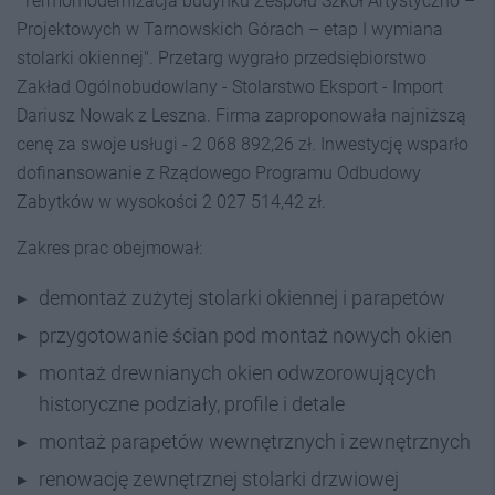
"Termomodernizacja budynku Zespołu Szkół Artystyczno –
Projektowych w Tarnowskich Górach – etap I wymiana
stolarki okiennej". Przetarg wygrało przedsiębiorstwo
Zakład Ogólnobudowlany - Stolarstwo Eksport - Import
Dariusz Nowak z Leszna. Firma zaproponowała najniższą
cenę za swoje usługi - 2 068 892,26 zł. Inwestycję wsparło
dofinansowanie z Rządowego Programu Odbudowy
Zabytków w wysokości 2 027 514,42 zł.
Zakres prac obejmował:
demontaż zużytej stolarki okiennej i parapetów
przygotowanie ścian pod montaż nowych okien
montaż drewnianych okien odwzorowujących
historyczne podziały, profile i detale
montaż parapetów wewnętrznych i zewnętrznych
renowację zewnętrznej stolarki drzwiowej