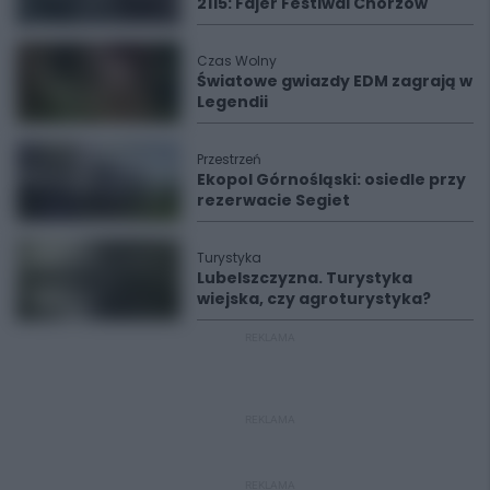
2115: Fajer Festiwal Chorzów
Czas Wolny
Światowe gwiazdy EDM zagrają w
Legendii
Przestrzeń
Ekopol Górnośląski: osiedle przy
rezerwacie Segiet
Turystyka
Lubelszczyzna. Turystyka
wiejska, czy agroturystyka?
REKLAMA
REKLAMA
REKLAMA