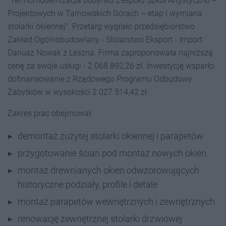
"Termomodernizacja budynku Zespołu Szkół Artystyczno –
Projektowych w Tarnowskich Górach – etap I wymiana
stolarki okiennej". Przetarg wygrało przedsiębiorstwo
Zakład Ogólnobudowlany - Stolarstwo Eksport - Import
Dariusz Nowak z Leszna. Firma zaproponowała najniższą
cenę za swoje usługi - 2 068 892,26 zł. Inwestycję wsparło
dofinansowanie z Rządowego Programu Odbudowy
Zabytków w wysokości 2 027 514,42 zł.
Zakres prac obejmował:
demontaż zużytej stolarki okiennej i parapetów
przygotowanie ścian pod montaż nowych okien
montaż drewnianych okien odwzorowujących
historyczne podziały, profile i detale
montaż parapetów wewnętrznych i zewnętrznych
renowację zewnętrznej stolarki drzwiowej