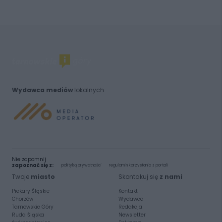
Wydawca mediów
lokalnych
Nie zapomnij
zapoznać się z:
polityką prywatności
regulamin korzystania z portali
Twoje
miasto
Skontakuj się
z nami
Piekary Śląskie
Kontakt
Chorzów
Wydawca
Tarnowskie Góry
Redakcja
Ruda Śląska
Newsletter