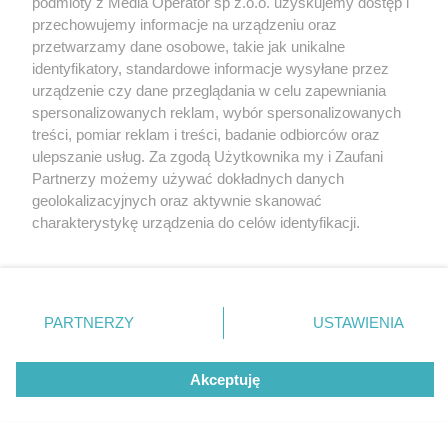
podmioty z Media Operator sp z.o.o. uzyskujemy dostęp i
przechowujemy informacje na urządzeniu oraz
Wróć do strony głównej
przetwarzamy dane osobowe, takie jak unikalne
identyfikatory, standardowe informacje wysyłane przez
ślązag.pl
urządzenie czy dane przeglądania w celu zapewniania
spersonalizowanych reklam, wybór spersonalizowanych
treści, pomiar reklam i treści, badanie odbiorców oraz
0
%
ulepszanie usług. Za zgodą Użytkownika my i Zaufani
Partnerzy możemy używać dokładnych danych
geolokalizacyjnych oraz aktywnie skanować
charakterystykę urządzenia do celów identyfikacji.
Ponieważ cenimy Twoją prywatność, prosimy o zgodę na
korzystanie z tych technologii poprzez kliknięcie
„Akceptuję”. Zgoda jest dobrowolna i zawsze możesz ją
zmienić/wycofać klikając przycisk ustawień prywatności
PARTNERZY
USTAWIENIA
znajdujący się w lewym dolnym rogu strony
. Niektóre
rodzaje przetwarzania danych nie wymagają zgody
Akceptuję
użytkownika, ale masz prawo sprzeciwić się takiemu
przetwarzaniu. Preferencje będą miały zastosowania tylko
na tej witrynie.