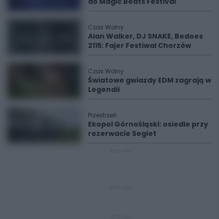
do Magic Beats Festival
Czas Wolny
Alan Walker, DJ SNAKE, Bedoes
2115: Fajer Festiwal Chorzów
Czas Wolny
Światowe gwiazdy EDM zagrają w
Legendii
Przestrzeń
Ekopol Górnośląski: osiedle przy
rezerwacie Segiet
REKLAMA
REKLAMA
REKLAMA