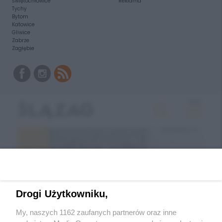
Świętochłowice
Reklama
Tychy
Bytom
Katowice
Gliwice
Zabrze
Zagłębie
Drogi Użytkowniku,
My, naszych 1162 zaufanych partnerów oraz inne