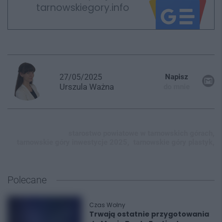
tarnowskiegory.info
27/05/2025
Napisz
Urszula
Ważna
do mnie
starostwo powiatowe w tarnowskich górach,
tarnowskie góry inwestycje 2025,
tarnowskie góry plastyk,
Polecane
Czas Wolny
Trwają ostatnie przygotowania