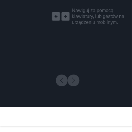
REKLAMA
Nawiguj za pomocą
klawiatury, lub gestów na
urządzeniu mobilnym.