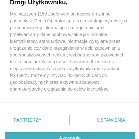
Drogi Użytkowniku,
My, naszych 1160 zaufanych partnerów oraz inne
Wydawca mediów
lokalnych
podmioty z Media Operator sp z.o.o. uzyskujemy dostęp i
przechowujemy informacje na urządzeniu oraz
przetwarzamy dane osobowe, takie jak unikalne
identyfikatory, standardowe informacje wysyłane przez
urządzenie czy dane przeglądania w celu zapewniania
3 / 0
spersonalizowanych reklam, wybór spersonalizowanych
Nie zapomnij
treści, pomiar reklam i treści, badanie odbiorców oraz
zapoznać się z:
polityką prywatności
regulamin korzystania z portali
ulepszanie usług. Za zgodą Użytkownika my i Zaufani
Twoje
miasto
Skontakuj się
z nami
Partnerzy możemy używać dokładnych danych
Piekary Śląskie
Kontakt
geolokalizacyjnych oraz aktywnie skanować
Chorzów
Wydawca
charakterystykę urządzenia do celów identyfikacji.
Tarnowskie Góry
Redakcja
Ruda Śląska
Newsletter
Ponieważ cenimy Twoją prywatność, prosimy o zgodę na
Świętochłowice
Reklama
korzystanie z tych technologii poprzez kliknięcie
Tychy
„Akceptuję”. Zgoda jest dobrowolna i zawsze możesz ją
Bytom
Katowice
zmienić/wycofać klikając przycisk ustawień prywatności
REKLAMA
PARTNERZY
USTAWIENIA
Gliwice
znajdujący się w lewym dolnym rogu strony
. Niektóre
Zabrze
Zagłębie
rodzaje przetwarzania danych nie wymagają zgody
użytkownika, ale masz prawo sprzeciwić się takiemu
Akceptuję