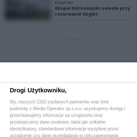
Przestrzeń
Ekopol Górnośląski: osiedle przy
rezerwacie Segiet
REKLAMA
Drogi Użytkowniku,
My, naszych 1162 zaufanych partnerów oraz inne
Wydawca mediów
lokalnych
podmioty z Media Operator sp z.o.o. uzyskujemy dostęp i
przechowujemy informacje na urządzeniu oraz
przetwarzamy dane osobowe, takie jak unikalne
identyfikatory, standardowe informacje wysyłane przez
urządzenie czy dane przeglądania w celu zapewniania