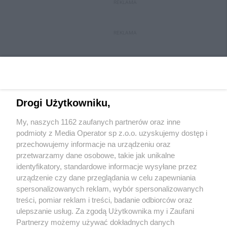
REKLAMA
REKLAMA
Drogi Użytkowniku,
My, naszych 1162 zaufanych partnerów oraz inne
Wydawca mediów
lokalnych
podmioty z Media Operator sp z.o.o. uzyskujemy dostęp i
przechowujemy informacje na urządzeniu oraz
przetwarzamy dane osobowe, takie jak unikalne
identyfikatory, standardowe informacje wysyłane przez
urządzenie czy dane przeglądania w celu zapewniania
spersonalizowanych reklam, wybór spersonalizowanych
Nie zapomnij
treści, pomiar reklam i treści, badanie odbiorców oraz
zapoznać się z:
polityką prywatności
regulamin korzystania z portali
ulepszanie usług. Za zgodą Użytkownika my i Zaufani
Twoje
miasto
Skontakuj się
z nami
Partnerzy możemy używać dokładnych danych