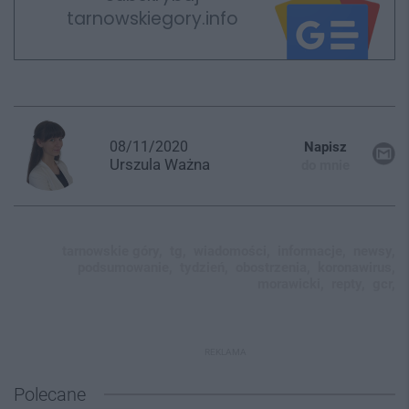
tarnowskiegory.info
08/11/2020
Napisz
Urszula
Ważna
do mnie
tarnowskie góry,
tg,
wiadomości,
informacje,
newsy,
podsumowanie,
tydzień,
obostrzenia,
koronawirus,
morawicki,
repty,
gcr,
REKLAMA
Polecane