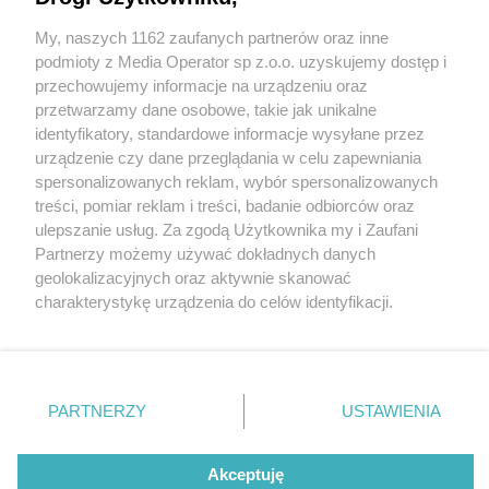
stało?
My, naszych 1162 zaufanych partnerów oraz inne
Wydawca mediów
lokalnych
podmioty z Media Operator sp z.o.o. uzyskujemy dostęp i
przechowujemy informacje na urządzeniu oraz
przetwarzamy dane osobowe, takie jak unikalne
3 / 3
identyfikatory, standardowe informacje wysyłane przez
urządzenie czy dane przeglądania w celu zapewniania
Kolizja w Zbrosławicach
spersonalizowanych reklam, wybór spersonalizowanych
Nie zapomnij
treści, pomiar reklam i treści, badanie odbiorców oraz
zapoznać się z:
polityką prywatności
regulamin korzystania z portali
ulepszanie usług. Za zgodą Użytkownika my i Zaufani
Twoje
miasto
Skontakuj się
z nami
Wróć do artykułu:
Partnerzy możemy używać dokładnych danych
Policja i straż pożarna w Zbrosławicach. Co się
Piekary Śląskie
Kontakt
geolokalizacyjnych oraz aktywnie skanować
Chorzów
Wydawca
stało?
charakterystykę urządzenia do celów identyfikacji.
Tarnowskie Góry
Redakcja
Ruda Śląska
Newsletter
Ponieważ cenimy Twoją prywatność, prosimy o zgodę na
Świętochłowice
Reklama
korzystanie z tych technologii poprzez kliknięcie
Tychy
„Akceptuję”. Zgoda jest dobrowolna i zawsze możesz ją
Bytom
Katowice
zmienić/wycofać klikając przycisk ustawień prywatności
REKLAMA
PARTNERZY
USTAWIENIA
Gliwice
znajdujący się w lewym dolnym rogu strony
. Niektóre
Zabrze
Zagłębie
rodzaje przetwarzania danych nie wymagają zgody
użytkownika, ale masz prawo sprzeciwić się takiemu
Akceptuję