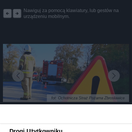
REKLAMA
Nawiguj za pomocą klawiatury, lub gestów na
urządzeniu mobilnym.
fot: Ochotnicza Straż Pożarna Zbrosławice
Policja i straż pożarna w Zbrosławicach. Co się
Drogi Użytkowniku,