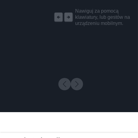
REKLAMA
Nawiguj za pomocą
klawiatury, lub gestów na
urządzeniu mobilnym.