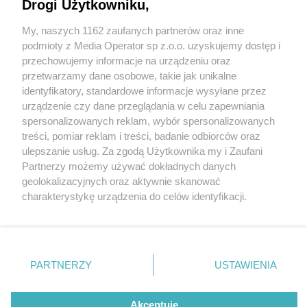
Drogi Użytkowniku,
My, naszych 1162 zaufanych partnerów oraz inne
Wydawca mediów
lokalnych
podmioty z Media Operator sp z.o.o. uzyskujemy dostęp i
przechowujemy informacje na urządzeniu oraz
przetwarzamy dane osobowe, takie jak unikalne
identyfikatory, standardowe informacje wysyłane przez
urządzenie czy dane przeglądania w celu zapewniania
1 / 0
spersonalizowanych reklam, wybór spersonalizowanych
Nie zapomnij
treści, pomiar reklam i treści, badanie odbiorców oraz
zapoznać się z:
polityką prywatności
regulamin korzystania z portali
ulepszanie usług. Za zgodą Użytkownika my i Zaufani
Twoje
miasto
Skontakuj się
z nami
Partnerzy możemy używać dokładnych danych
Piekary Śląskie
Kontakt
geolokalizacyjnych oraz aktywnie skanować
Chorzów
Wydawca
charakterystykę urządzenia do celów identyfikacji.
Tarnowskie Góry
Redakcja
Ruda Śląska
Newsletter
Ponieważ cenimy Twoją prywatność, prosimy o zgodę na
Świętochłowice
Reklama
korzystanie z tych technologii poprzez kliknięcie
Tychy
„Akceptuję”. Zgoda jest dobrowolna i zawsze możesz ją
Bytom
Katowice
zmienić/wycofać klikając przycisk ustawień prywatności
REKLAMA
PARTNERZY
USTAWIENIA
Gliwice
znajdujący się w lewym dolnym rogu strony
. Niektóre
Zabrze
Zagłębie
rodzaje przetwarzania danych nie wymagają zgody
użytkownika, ale masz prawo sprzeciwić się takiemu
Akceptuję