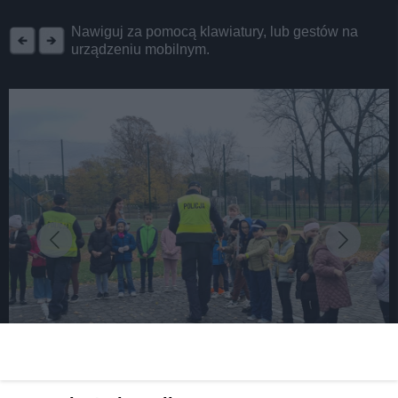
REKLAMA
Nawiguj za pomocą klawiatury, lub gestów na
urządzeniu mobilnym.
fot: Zespół Szkolno-Przedszkolny im. Jana Pawła II w Boruszowicach