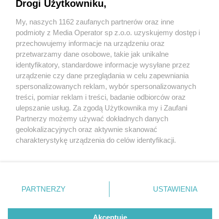
Drogi Użytkowniku,
Policjanci łączą siły z nauczycielami. Odblaskowe
Szkoły w powiecie tarnogórskim
My, naszych 1162 zaufanych partnerów oraz inne
Wydawca mediów
lokalnych
podmioty z Media Operator sp z.o.o. uzyskujemy dostęp i
przechowujemy informacje na urządzeniu oraz
przetwarzamy dane osobowe, takie jak unikalne
identyfikatory, standardowe informacje wysyłane przez
urządzenie czy dane przeglądania w celu zapewniania
3 / 5
spersonalizowanych reklam, wybór spersonalizowanych
Odblaskowa Szkoła w
Nie zapomnij
treści, pomiar reklam i treści, badanie odbiorców oraz
zapoznać się z:
polityką prywatności
regulamin korzystania z portali
ulepszanie usług. Za zgodą Użytkownika my i Zaufani
Twoje
miasto
Skontakuj się
z nami
Boruszowicach
Partnerzy możemy używać dokładnych danych
Piekary Śląskie
Kontakt
geolokalizacyjnych oraz aktywnie skanować
Chorzów
Wydawca
charakterystykę urządzenia do celów identyfikacji.
Tarnowskie Góry
Redakcja
Ruda Śląska
Newsletter
Ponieważ cenimy Twoją prywatność, prosimy o zgodę na
Świętochłowice
Reklama
korzystanie z tych technologii poprzez kliknięcie
Tychy
„Akceptuję”. Zgoda jest dobrowolna i zawsze możesz ją
Bytom
Katowice
zmienić/wycofać klikając przycisk ustawień prywatności
REKLAMA
PARTNERZY
USTAWIENIA
Gliwice
znajdujący się w lewym dolnym rogu strony
. Niektóre
Zabrze
Zagłębie
rodzaje przetwarzania danych nie wymagają zgody
użytkownika, ale masz prawo sprzeciwić się takiemu
Akceptuję