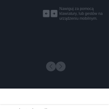
REKLAMA
Nawiguj za pomocą
klawiatury, lub gestów na
urządzeniu mobilnym.