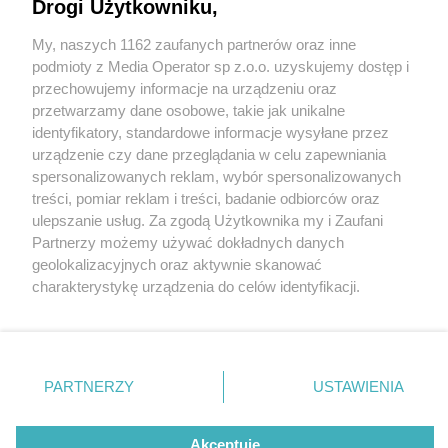
Drogi Użytkowniku,
My, naszych 1162 zaufanych partnerów oraz inne
Wydawca mediów
lokalnych
podmioty z Media Operator sp z.o.o. uzyskujemy dostęp i
przechowujemy informacje na urządzeniu oraz
przetwarzamy dane osobowe, takie jak unikalne
identyfikatory, standardowe informacje wysyłane przez
urządzenie czy dane przeglądania w celu zapewniania
5 / 0
spersonalizowanych reklam, wybór spersonalizowanych
Nie zapomnij
treści, pomiar reklam i treści, badanie odbiorców oraz
zapoznać się z:
polityką prywatności
regulamin korzystania z portali
ulepszanie usług. Za zgodą Użytkownika my i Zaufani
Twoje
miasto
Skontakuj się
z nami
Partnerzy możemy używać dokładnych danych
Piekary Śląskie
Kontakt
geolokalizacyjnych oraz aktywnie skanować
Chorzów
Wydawca
charakterystykę urządzenia do celów identyfikacji.
Tarnowskie Góry
Redakcja
Ruda Śląska
Newsletter
Ponieważ cenimy Twoją prywatność, prosimy o zgodę na
Świętochłowice
Reklama
korzystanie z tych technologii poprzez kliknięcie
Tychy
„Akceptuję”. Zgoda jest dobrowolna i zawsze możesz ją
Bytom
Katowice
zmienić/wycofać klikając przycisk ustawień prywatności
REKLAMA
PARTNERZY
USTAWIENIA
Gliwice
znajdujący się w lewym dolnym rogu strony
. Niektóre
Zabrze
Zagłębie
rodzaje przetwarzania danych nie wymagają zgody
użytkownika, ale masz prawo sprzeciwić się takiemu
Akceptuję