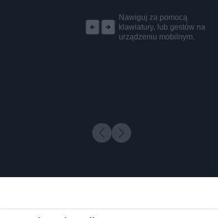
REKLAMA
Nawiguj za pomocą
klawiatury, lub gestów na
urządzeniu mobilnym.