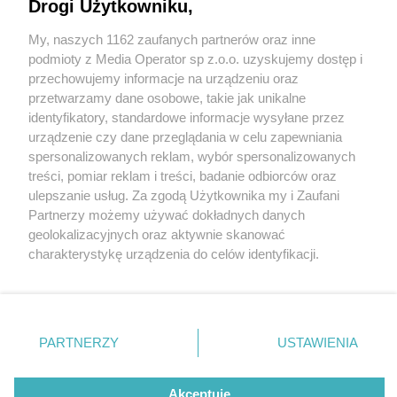
Drogi Użytkowniku,
My, naszych 1162 zaufanych partnerów oraz inne
Wydawca mediów
lokalnych
podmioty z Media Operator sp z.o.o. uzyskujemy dostęp i
przechowujemy informacje na urządzeniu oraz
przetwarzamy dane osobowe, takie jak unikalne
identyfikatory, standardowe informacje wysyłane przez
urządzenie czy dane przeglądania w celu zapewniania
1 / 0
spersonalizowanych reklam, wybór spersonalizowanych
Nie zapomnij
treści, pomiar reklam i treści, badanie odbiorców oraz
zapoznać się z:
polityką prywatności
regulamin korzystania z portali
ulepszanie usług. Za zgodą Użytkownika my i Zaufani
Twoje
miasto
Skontakuj się
z nami
Partnerzy możemy używać dokładnych danych
Piekary Śląskie
Kontakt
geolokalizacyjnych oraz aktywnie skanować
Chorzów
Wydawca
charakterystykę urządzenia do celów identyfikacji.
Tarnowskie Góry
Redakcja
Ruda Śląska
Newsletter
Ponieważ cenimy Twoją prywatność, prosimy o zgodę na
Świętochłowice
Reklama
korzystanie z tych technologii poprzez kliknięcie
Tychy
„Akceptuję”. Zgoda jest dobrowolna i zawsze możesz ją
Bytom
Katowice
zmienić/wycofać klikając przycisk ustawień prywatności
REKLAMA
PARTNERZY
USTAWIENIA
Gliwice
znajdujący się w lewym dolnym rogu strony
. Niektóre
Zabrze
Zagłębie
rodzaje przetwarzania danych nie wymagają zgody
użytkownika, ale masz prawo sprzeciwić się takiemu
Akceptuję