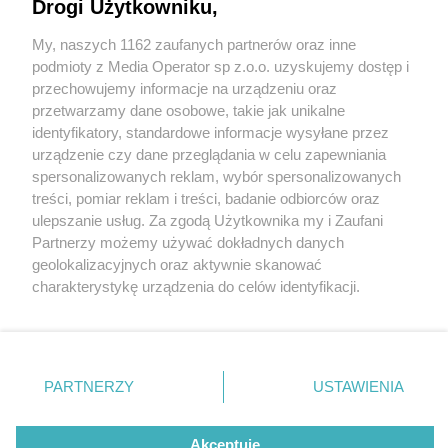
Drogi Użytkowniku,
My, naszych 1162 zaufanych partnerów oraz inne
Wydawca mediów
lokalnych
podmioty z Media Operator sp z.o.o. uzyskujemy dostęp i
przechowujemy informacje na urządzeniu oraz
przetwarzamy dane osobowe, takie jak unikalne
identyfikatory, standardowe informacje wysyłane przez
urządzenie czy dane przeglądania w celu zapewniania
2 / 0
spersonalizowanych reklam, wybór spersonalizowanych
Nie zapomnij
treści, pomiar reklam i treści, badanie odbiorców oraz
zapoznać się z:
polityką prywatności
regulamin korzystania z portali
ulepszanie usług. Za zgodą Użytkownika my i Zaufani
Twoje
miasto
Skontakuj się
z nami
Partnerzy możemy używać dokładnych danych
Piekary Śląskie
Kontakt
geolokalizacyjnych oraz aktywnie skanować
Chorzów
Wydawca
charakterystykę urządzenia do celów identyfikacji.
Tarnowskie Góry
Redakcja
Ruda Śląska
Newsletter
Ponieważ cenimy Twoją prywatność, prosimy o zgodę na
Świętochłowice
Reklama
korzystanie z tych technologii poprzez kliknięcie
Tychy
„Akceptuję”. Zgoda jest dobrowolna i zawsze możesz ją
Bytom
Katowice
zmienić/wycofać klikając przycisk ustawień prywatności
REKLAMA
PARTNERZY
USTAWIENIA
Gliwice
znajdujący się w lewym dolnym rogu strony
. Niektóre
Zabrze
Zagłębie
rodzaje przetwarzania danych nie wymagają zgody
użytkownika, ale masz prawo sprzeciwić się takiemu
Akceptuję