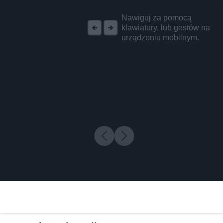
REKLAMA
Nawiguj za pomocą
klawiatury, lub gestów na
urządzeniu mobilnym.