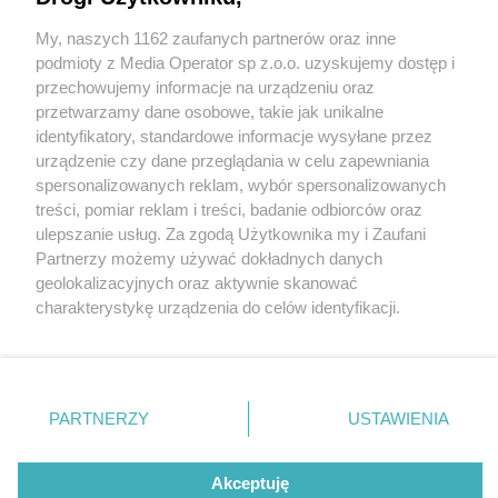
My, naszych 1162 zaufanych partnerów oraz inne
Wydawca mediów
lokalnych
podmioty z Media Operator sp z.o.o. uzyskujemy dostęp i
przechowujemy informacje na urządzeniu oraz
przetwarzamy dane osobowe, takie jak unikalne
identyfikatory, standardowe informacje wysyłane przez
urządzenie czy dane przeglądania w celu zapewniania
1 / 0
spersonalizowanych reklam, wybór spersonalizowanych
Nie zapomnij
treści, pomiar reklam i treści, badanie odbiorców oraz
zapoznać się z:
polityką prywatności
regulamin korzystania z portali
ulepszanie usług. Za zgodą Użytkownika my i Zaufani
Twoje
miasto
Skontakuj się
z nami
Partnerzy możemy używać dokładnych danych
Piekary Śląskie
Kontakt
geolokalizacyjnych oraz aktywnie skanować
Chorzów
Wydawca
charakterystykę urządzenia do celów identyfikacji.
Tarnowskie Góry
Redakcja
Ruda Śląska
Newsletter
Ponieważ cenimy Twoją prywatność, prosimy o zgodę na
Świętochłowice
Reklama
korzystanie z tych technologii poprzez kliknięcie
Tychy
„Akceptuję”. Zgoda jest dobrowolna i zawsze możesz ją
Bytom
Katowice
zmienić/wycofać klikając przycisk ustawień prywatności
REKLAMA
PARTNERZY
USTAWIENIA
Gliwice
znajdujący się w lewym dolnym rogu strony
. Niektóre
Zabrze
Zagłębie
rodzaje przetwarzania danych nie wymagają zgody
użytkownika, ale masz prawo sprzeciwić się takiemu
Akceptuję