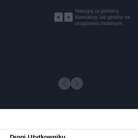
REKLAMA
Nawiguj za pomocą
klawiatury, lub gestów na
urządzeniu mobilnym.
Drogi Użytkowniku,