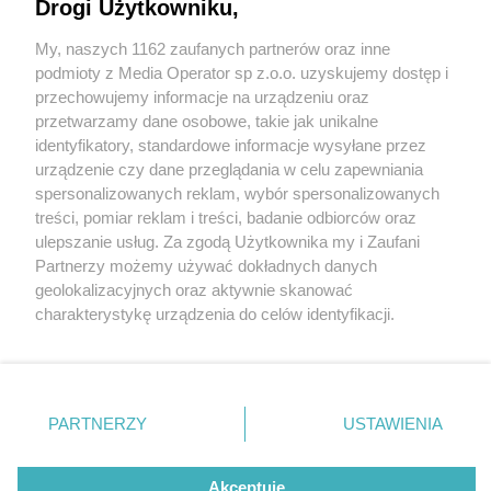
Drogi Użytkowniku,
My, naszych 1162 zaufanych partnerów oraz inne
Wydawca mediów
lokalnych
podmioty z Media Operator sp z.o.o. uzyskujemy dostęp i
przechowujemy informacje na urządzeniu oraz
przetwarzamy dane osobowe, takie jak unikalne
identyfikatory, standardowe informacje wysyłane przez
urządzenie czy dane przeglądania w celu zapewniania
3 / 0
spersonalizowanych reklam, wybór spersonalizowanych
Nie zapomnij
treści, pomiar reklam i treści, badanie odbiorców oraz
zapoznać się z:
polityką prywatności
regulamin korzystania z portali
ulepszanie usług. Za zgodą Użytkownika my i Zaufani
Twoje
miasto
Skontakuj się
z nami
Partnerzy możemy używać dokładnych danych
Piekary Śląskie
Kontakt
geolokalizacyjnych oraz aktywnie skanować
Chorzów
Wydawca
charakterystykę urządzenia do celów identyfikacji.
Tarnowskie Góry
Redakcja
Ruda Śląska
Newsletter
Ponieważ cenimy Twoją prywatność, prosimy o zgodę na
Świętochłowice
Reklama
korzystanie z tych technologii poprzez kliknięcie
Tychy
„Akceptuję”. Zgoda jest dobrowolna i zawsze możesz ją
Bytom
Katowice
zmienić/wycofać klikając przycisk ustawień prywatności
REKLAMA
PARTNERZY
USTAWIENIA
Gliwice
znajdujący się w lewym dolnym rogu strony
. Niektóre
Zabrze
Zagłębie
rodzaje przetwarzania danych nie wymagają zgody
użytkownika, ale masz prawo sprzeciwić się takiemu
Akceptuję