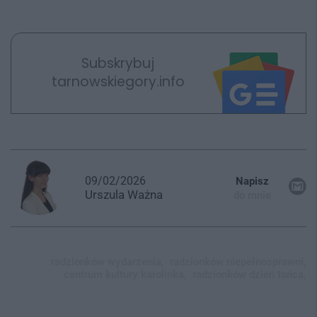
Subskrybuj
tarnowskiegory.info
09/02/2026
Napisz
Urszula
Ważna
do mnie
radzionków wydarzenia,
radzionków niepełnosprawni,
centrum kultury karolinka,
radzionków dzień tańca,