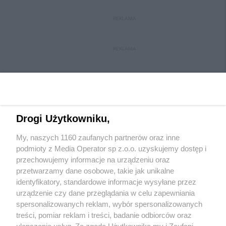
REKLAMA
REKLAMA
Drogi Użytkowniku,
My, naszych 1160 zaufanych partnerów oraz inne
Wydawca mediów
lokalnych
podmioty z Media Operator sp z.o.o. uzyskujemy dostęp i
przechowujemy informacje na urządzeniu oraz
przetwarzamy dane osobowe, takie jak unikalne
identyfikatory, standardowe informacje wysyłane przez
urządzenie czy dane przeglądania w celu zapewniania
spersonalizowanych reklam, wybór spersonalizowanych
Nie zapomnij
treści, pomiar reklam i treści, badanie odbiorców oraz
zapoznać się z:
polityką prywatności
regulamin korzystania z portali