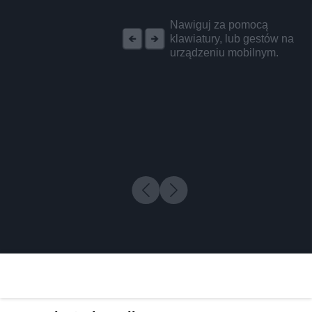
REKLAMA
Nawiguj za pomocą
klawiatury, lub gestów na
urządzeniu mobilnym.