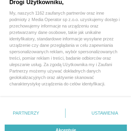
Drogi Użytkowniku,
My, naszych 1162 zaufanych partnerów oraz inne
Wydawca mediów
lokalnych
podmioty z Media Operator sp z.o.o. uzyskujemy dostęp i
przechowujemy informacje na urządzeniu oraz
przetwarzamy dane osobowe, takie jak unikalne
identyfikatory, standardowe informacje wysyłane przez
urządzenie czy dane przeglądania w celu zapewniania
1 / 0
spersonalizowanych reklam, wybór spersonalizowanych
Nie zapomnij
treści, pomiar reklam i treści, badanie odbiorców oraz
zapoznać się z:
polityką prywatności
regulamin korzystania z portali
ulepszanie usług. Za zgodą Użytkownika my i Zaufani
Twoje
miasto
Skontakuj się
z nami
Partnerzy możemy używać dokładnych danych
Piekary Śląskie
Kontakt
geolokalizacyjnych oraz aktywnie skanować
Chorzów
Wydawca
charakterystykę urządzenia do celów identyfikacji.
Tarnowskie Góry
Redakcja
Ruda Śląska
Newsletter
Ponieważ cenimy Twoją prywatność, prosimy o zgodę na
Świętochłowice
Reklama
korzystanie z tych technologii poprzez kliknięcie
Tychy
„Akceptuję”. Zgoda jest dobrowolna i zawsze możesz ją
Bytom
Katowice
zmienić/wycofać klikając przycisk ustawień prywatności
REKLAMA
PARTNERZY
USTAWIENIA
Gliwice
znajdujący się w lewym dolnym rogu strony
. Niektóre
Zabrze
Zagłębie
rodzaje przetwarzania danych nie wymagają zgody
użytkownika, ale masz prawo sprzeciwić się takiemu
Akceptuję