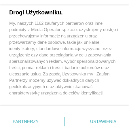
Drogi Użytkowniku,
My, naszych 1162 zaufanych partnerów oraz inne
Wydawca mediów
lokalnych
podmioty z Media Operator sp z.o.o. uzyskujemy dostęp i
przechowujemy informacje na urządzeniu oraz
przetwarzamy dane osobowe, takie jak unikalne
identyfikatory, standardowe informacje wysyłane przez
urządzenie czy dane przeglądania w celu zapewniania
spersonalizowanych reklam, wybór spersonalizowanych
Nie zapomnij
treści, pomiar reklam i treści, badanie odbiorców oraz
zapoznać się z:
polityką prywatności
regulamin korzystania z portali
ulepszanie usług. Za zgodą Użytkownika my i Zaufani
Twoje
miasto
Skontakuj się
z nami
Partnerzy możemy używać dokładnych danych
Piekary Śląskie
Kontakt
geolokalizacyjnych oraz aktywnie skanować
Chorzów
Wydawca
charakterystykę urządzenia do celów identyfikacji.
Tarnowskie Góry
Redakcja
Ruda Śląska
Newsletter
Ponieważ cenimy Twoją prywatność, prosimy o zgodę na
Świętochłowice
Reklama
korzystanie z tych technologii poprzez kliknięcie
Tychy
„Akceptuję”. Zgoda jest dobrowolna i zawsze możesz ją
Bytom
Katowice
zmienić/wycofać klikając przycisk ustawień prywatności
PARTNERZY
USTAWIENIA
Gliwice
znajdujący się w lewym dolnym rogu strony
. Niektóre
Zabrze