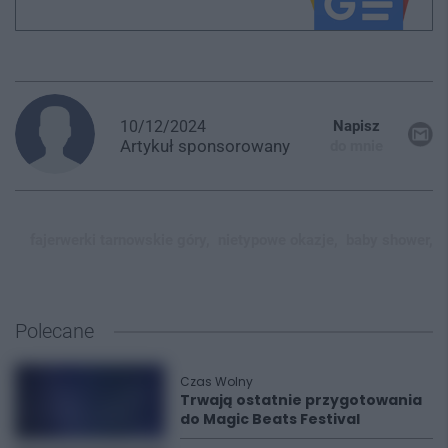
10/12/2024
Napisz
Artykuł
sponsorowany
do mnie
fajerwerki tarnowskie góry,
nietypowe okazje,
baby shower,
Polecane
Czas Wolny
Trwają ostatnie przygotowania
do Magic Beats Festival