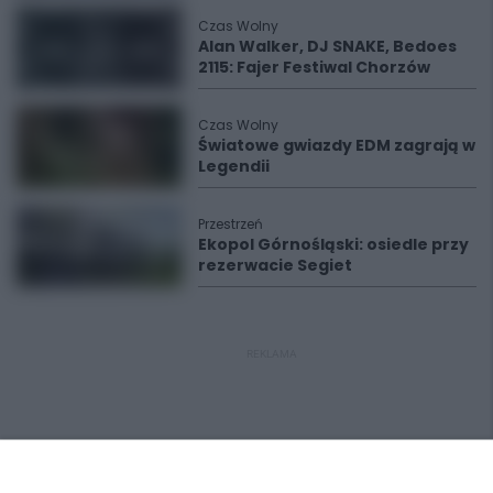
Czas Wolny
Alan Walker, DJ SNAKE, Bedoes
2115: Fajer Festiwal Chorzów
Czas Wolny
Światowe gwiazdy EDM zagrają w
Legendii
Przestrzeń
Ekopol Górnośląski: osiedle przy
rezerwacie Segiet
REKLAMA