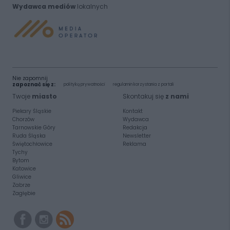
Wydawca mediów
lokalnych
Nie zapomnij
zapoznać się z:
polityką prywatności
regulamin korzystania z portali
Twoje
miasto
Skontakuj się
z nami
Piekary Śląskie
Kontakt
Chorzów
Wydawca
Tarnowskie Góry
Redakcja
Ruda Śląska
Newsletter
Świętochłowice
Reklama
Tychy
Bytom
Katowice
Gliwice
Zabrze
Zagłębie