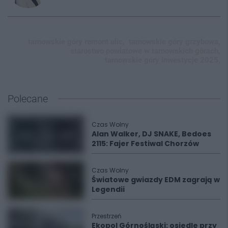
tarnowskie góry remont ulic,
tarnowskie góry grzybowa,
starostwo powiatowe w tarnowskich górach,
tarnowskie góry inwestycje 2025,
Polecane
Czas Wolny
Alan Walker, DJ SNAKE, Bedoes
2115: Fajer Festiwal Chorzów
Czas Wolny
Światowe gwiazdy EDM zagrają w
Legendii
Przestrzeń
Ekopol Górnośląski: osiedle przy