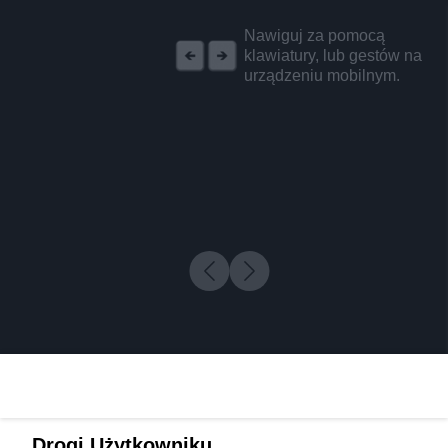
REKLAMA
Nawiguj za pomocą
klawiatury, lub gestów na
urządzeniu mobilnym.
Drogi Użytkowniku,