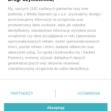
My, naszych 1162 zaufanych partnerów oraz inne
Wydawca mediów
lokalnych
podmioty z Media Operator sp z.o.o. uzyskujemy dostęp i
przechowujemy informacje na urządzeniu oraz
przetwarzamy dane osobowe, takie jak unikalne
identyfikatory, standardowe informacje wysyłane przez
urządzenie czy dane przeglądania w celu zapewniania
2 / 0
spersonalizowanych reklam, wybór spersonalizowanych
Nie zapomnij
treści, pomiar reklam i treści, badanie odbiorców oraz
zapoznać się z:
polityką prywatności
regulamin korzystania z portali
ulepszanie usług. Za zgodą Użytkownika my i Zaufani
Twoje
miasto
Skontakuj się
z nami
Partnerzy możemy używać dokładnych danych
Piekary Śląskie
Kontakt
geolokalizacyjnych oraz aktywnie skanować
Chorzów
Wydawca
charakterystykę urządzenia do celów identyfikacji.
Tarnowskie Góry
Redakcja
Ruda Śląska
Newsletter
Ponieważ cenimy Twoją prywatność, prosimy o zgodę na
Świętochłowice
Reklama
korzystanie z tych technologii poprzez kliknięcie
Tychy
„Akceptuję”. Zgoda jest dobrowolna i zawsze możesz ją
Bytom
Katowice
zmienić/wycofać klikając przycisk ustawień prywatności
REKLAMA
PARTNERZY
USTAWIENIA
Gliwice
znajdujący się w lewym dolnym rogu strony
. Niektóre
Zabrze
Zagłębie
rodzaje przetwarzania danych nie wymagają zgody
użytkownika, ale masz prawo sprzeciwić się takiemu
Akceptuję