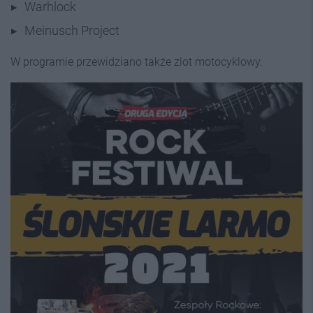
Warhlock
Meinusch Project
W programie przewidziano także zlot motocyklowy.