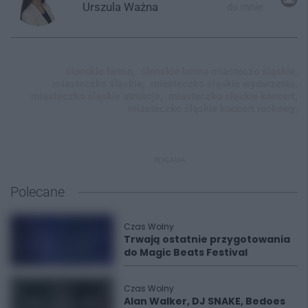
Urszula
Ważna
do mnie
ślonskie larmo,
ślonskie larmo miasteczo śląskie,
miasteczko śląskie,
miasteczko śląskie wydarzenia,
miasteczko śląskie atrakcje,
miasteczko śląskie koncert,
miasteczko śląskie koncert rockowy,
REKLAMA
Polecane
Czas Wolny
Trwają ostatnie przygotowania
do Magic Beats Festival
Czas Wolny
Alan Walker, DJ SNAKE, Bedoes