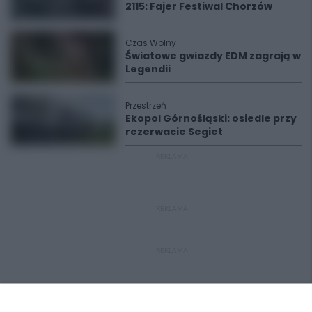
2115: Fajer Festiwal Chorzów
Czas Wolny
Światowe gwiazdy EDM zagrają w
Legendii
Przestrzeń
Ekopol Górnośląski: osiedle przy
rezerwacie Segiet
REKLAMA
REKLAMA
REKLAMA