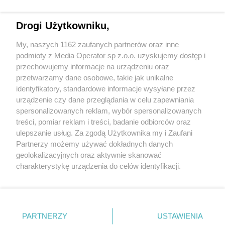
Drogi Użytkowniku,
My, naszych 1162 zaufanych partnerów oraz inne
Wydawca mediów
lokalnych
podmioty z Media Operator sp z.o.o. uzyskujemy dostęp i
przechowujemy informacje na urządzeniu oraz
przetwarzamy dane osobowe, takie jak unikalne
identyfikatory, standardowe informacje wysyłane przez
urządzenie czy dane przeglądania w celu zapewniania
spersonalizowanych reklam, wybór spersonalizowanych
Nie zapomnij
treści, pomiar reklam i treści, badanie odbiorców oraz
zapoznać się z:
polityką prywatności
regulamin korzystania z portali
ulepszanie usług. Za zgodą Użytkownika my i Zaufani
Twoje
miasto
Skontakuj się
z nami
Partnerzy możemy używać dokładnych danych
Piekary Śląskie
Kontakt
geolokalizacyjnych oraz aktywnie skanować
Chorzów
Wydawca
charakterystykę urządzenia do celów identyfikacji.
Tarnowskie Góry
Redakcja
Ruda Śląska
Newsletter
Ponieważ cenimy Twoją prywatność, prosimy o zgodę na
Świętochłowice
Reklama
korzystanie z tych technologii poprzez kliknięcie
Tychy
„Akceptuję”. Zgoda jest dobrowolna i zawsze możesz ją
Bytom
Katowice
zmienić/wycofać klikając przycisk ustawień prywatności
PARTNERZY
USTAWIENIA
Gliwice
znajdujący się w lewym dolnym rogu strony
. Niektóre
Zabrze