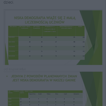
dzieci.
UG Krupski Młyn