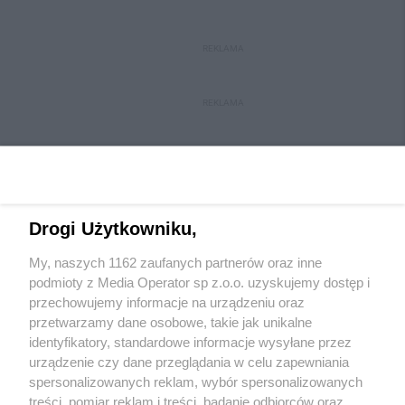
REKLAMA
REKLAMA
Drogi Użytkowniku,
My, naszych 1162 zaufanych partnerów oraz inne
Wydawca mediów
lokalnych
podmioty z Media Operator sp z.o.o. uzyskujemy dostęp i
przechowujemy informacje na urządzeniu oraz
przetwarzamy dane osobowe, takie jak unikalne
identyfikatory, standardowe informacje wysyłane przez
urządzenie czy dane przeglądania w celu zapewniania
spersonalizowanych reklam, wybór spersonalizowanych
Nie zapomnij
treści, pomiar reklam i treści, badanie odbiorców oraz