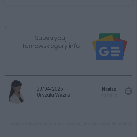
Subskrybuj
tarnowskiegory.info
29/04/2025
Napisz
Urszula
Ważna
do mnie
urząd gminy krupski młyn,
potępa,
krupski młyn dla dzieci,