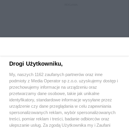
REKLAMA
Drogi Użytkowniku,
My, naszych 1162 zaufanych partnerów oraz inne
Wydawca mediów
lokalnych
podmioty z Media Operator sp z.o.o. uzyskujemy dostęp i
przechowujemy informacje na urządzeniu oraz
przetwarzamy dane osobowe, takie jak unikalne
identyfikatory, standardowe informacje wysyłane przez
urządzenie czy dane przeglądania w celu zapewniania
spersonalizowanych reklam, wybór spersonalizowanych
Nie zapomnij
treści, pomiar reklam i treści, badanie odbiorców oraz
zapoznać się z:
polityką prywatności
regulamin korzystania z portali
ulepszanie usług. Za zgodą Użytkownika my i Zaufani
Twoje
miasto
Skontaktuj się
z nami