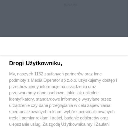
REKLAMA
Drogi Użytkowniku,
My, naszych 1162 zaufanych partnerów oraz inne
Wydawca mediów
lokalnych
podmioty z Media Operator sp z.o.o. uzyskujemy dostęp i
przechowujemy informacje na urządzeniu oraz
przetwarzamy dane osobowe, takie jak unikalne
identyfikatory, standardowe informacje wysyłane przez
urządzenie czy dane przeglądania w celu zapewniania
spersonalizowanych reklam, wybór spersonalizowanych
Nie zapomnij
treści, pomiar reklam i treści, badanie odbiorców oraz
zapoznać się z:
polityką prywatności
regulamin korzystania z portali
ulepszanie usług. Za zgodą Użytkownika my i Zaufani
Twoje
miasto
Skontaktuj się
z nami