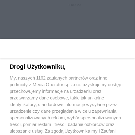
REKLAMA
Drogi Użytkowniku,
My, naszych 1162 zaufanych partnerów oraz inne
Wydawca mediów
lokalnych
podmioty z Media Operator sp z.o.o. uzyskujemy dostęp i
przechowujemy informacje na urządzeniu oraz
przetwarzamy dane osobowe, takie jak unikalne
identyfikatory, standardowe informacje wysyłane przez
urządzenie czy dane przeglądania w celu zapewniania
spersonalizowanych reklam, wybór spersonalizowanych
Nie zapomnij
treści, pomiar reklam i treści, badanie odbiorców oraz
zapoznać się z:
polityką prywatności
regulamin korzystania z portali
ulepszanie usług. Za zgodą Użytkownika my i Zaufani
Twoje
miasto
Skontaktuj się
z nami