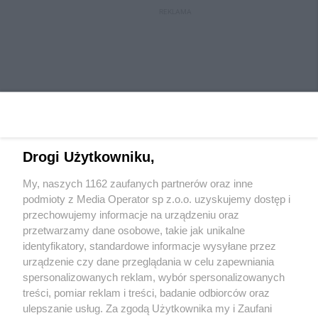
REKLAMA
Drogi Użytkowniku,
My, naszych 1162 zaufanych partnerów oraz inne
Wydawca mediów
lokalnych
podmioty z Media Operator sp z.o.o. uzyskujemy dostęp i
przechowujemy informacje na urządzeniu oraz
przetwarzamy dane osobowe, takie jak unikalne
identyfikatory, standardowe informacje wysyłane przez
urządzenie czy dane przeglądania w celu zapewniania
spersonalizowanych reklam, wybór spersonalizowanych
Nie zapomnij
treści, pomiar reklam i treści, badanie odbiorców oraz
zapoznać się z:
polityką prywatności
regulamin korzystania z portali
ulepszanie usług. Za zgodą Użytkownika my i Zaufani
Twoje
miasto
Skontaktuj się
z nami