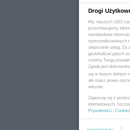
Drogi Użytkow
My, naszych 1162 zau
REKLAMA
przechowujemy informa
standardowe informac
spersonalizowanych re
ulepszanie usług. Za
geolokalizacyjnych or
cenimy Twoją prywatno
Zgoda jest dobrowoln
się w lewym dolnym r
ale masz prawo sprzec
witrynie.
Zapoznaj się z poniż
internetowych. Szcze
Prywatności
i
Cookie