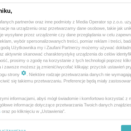
niku,
fanych partnerów oraz inne podmioty z Media Operator sp z.o.o. uz
cje na urządzeniu oraz przetwarzamy dane osobowe, takie jak unika
je wysyłane przez urządzenie czy dane przeglądania w celu zapewn
klam, wybór spersonalizowanych treści, pomiar reklam i treści, bad
 zgodą Użytkownika my i Zaufani Partnerzy możemy używać dokład
az aktywnie skanować charakterystykę urządzenia do celów identyfi
ść, prosimy o zgodę na korzystanie z tych technologii poprzez klikn
a i zawsze możesz ją zmienić/wycofać klikając przycisk ustawień pr
ogu strony
. Niektóre rodzaje przetwarzania danych nie wymagaj
iwić się takiemu przetwarzaniu. Preferencje będą miały zastosowania
szymi informacjami, abyś mógł świadomie i komfortowo korzystać z
gółowe informacje dotyczące przetwarzania Twoich danych znajdzi
s
oraz po kliknięciu w „Ustawienia”.