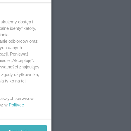
yskujemy dostęp i
REKLAMA
lne identyfikatory,
iania
anie odbiorców oraz
nych danych
kacji. Ponieważ
ięcie „Akceptuję”.
ywatności znajdujący
ą zgody użytkownika,
 tylko na tej
 naszych serwisów
esz w
Polityce