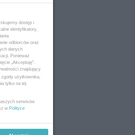
yskujemy dostęp i
REKLAMA
lne identyfikatory,
iania
anie odbiorców oraz
nych danych
kacji. Ponieważ
ięcie „Akceptuję”.
ywatności znajdujący
ą zgody użytkownika,
 tylko na tej
 naszych serwisów
esz w
Polityce