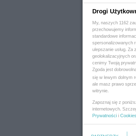
Drogi Użytkow
My, naszych 1162 zau
REKLAMA
przechowujemy informa
standardowe informac
spersonalizowanych re
ulepszanie usług. Za
geolokalizacyjnych or
cenimy Twoją prywatno
Zgoda jest dobrowoln
się w lewym dolnym r
ale masz prawo sprzec
witrynie.
Zapoznaj się z poniż
internetowych. Szcze
Prywatności
i
Cookie