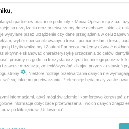
niku,
fanych partnerów oraz inne podmioty z Media Operator sp z.o.o. uz
cje na urządzeniu oraz przetwarzamy dane osobowe, takie jak unika
je wysyłane przez urządzenie czy dane przeglądania w celu zapewn
klam, wybór spersonalizowanych treści, pomiar reklam i treści, bad
 zgodą Użytkownika my i Zaufani Partnerzy możemy używać dokład
az aktywnie skanować charakterystykę urządzenia do celów identyfi
ść, prosimy o zgodę na korzystanie z tych technologii poprzez klikn
a i zawsze możesz ją zmienić/wycofać klikając przycisk ustawień pr
ogu strony
. Niektóre rodzaje przetwarzania danych nie wymagaj
iwić się takiemu przetwarzaniu. Preferencje będą miały zastosowania
szymi informacjami, abyś mógł świadomie i komfortowo korzystać z
gółowe informacje dotyczące przetwarzania Twoich danych znajdzi
s
oraz po kliknięciu w „Ustawienia”.