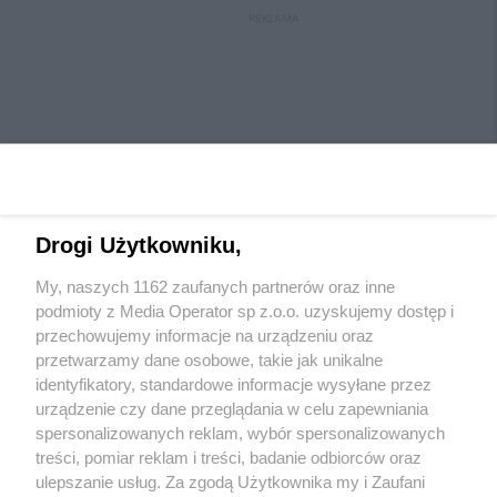
REKLAMA
Drogi Użytkowniku,
My, naszych 1162 zaufanych partnerów oraz inne
Wydawca mediów
lokalnych
podmioty z Media Operator sp z.o.o. uzyskujemy dostęp i
przechowujemy informacje na urządzeniu oraz
przetwarzamy dane osobowe, takie jak unikalne
identyfikatory, standardowe informacje wysyłane przez
urządzenie czy dane przeglądania w celu zapewniania
spersonalizowanych reklam, wybór spersonalizowanych
Nie zapomnij
treści, pomiar reklam i treści, badanie odbiorców oraz
zapoznać się z:
polityką prywatności
regulamin korzystania z portali
ulepszanie usług. Za zgodą Użytkownika my i Zaufani
Twoje
miasto
Skontaktuj się
z nami