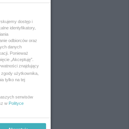
yskujemy dostęp i
REKLAMA
lne identyfikatory,
iania
anie odbiorców oraz
nych danych
kacji. Ponieważ
ięcie „Akceptuję”.
ywatności znajdujący
ą zgody użytkownika,
 tylko na tej
 naszych serwisów
esz w
Polityce