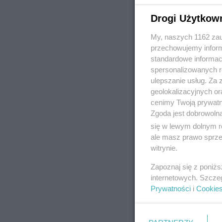
Drogi Użytkow
My, naszych 1162 zau
REKLAMA
przechowujemy informa
standardowe informac
spersonalizowanych re
ulepszanie usług. Za
geolokalizacyjnych or
cenimy Twoją prywatno
Zgoda jest dobrowoln
się w lewym dolnym r
ale masz prawo sprzec
witrynie.
Zapoznaj się z poniż
internetowych. Szcze
Prywatności
i
Cookie