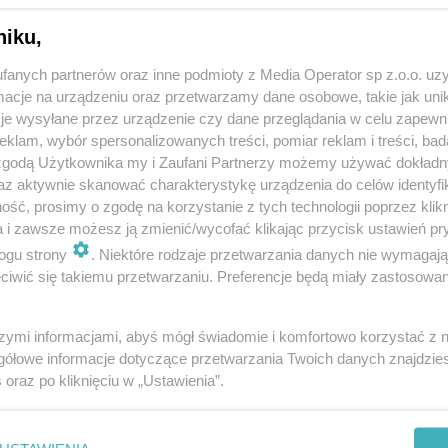
niku,
fanych partnerów oraz inne podmioty z Media Operator sp z.o.o. uz
cje na urządzeniu oraz przetwarzamy dane osobowe, takie jak unika
je wysyłane przez urządzenie czy dane przeglądania w celu zapewn
klam, wybór spersonalizowanych treści, pomiar reklam i treści, bad
 zgodą Użytkownika my i Zaufani Partnerzy możemy używać dokład
az aktywnie skanować charakterystykę urządzenia do celów identyfi
ść, prosimy o zgodę na korzystanie z tych technologii poprzez klikn
a i zawsze możesz ją zmienić/wycofać klikając przycisk ustawień pr
ogu strony
. Niektóre rodzaje przetwarzania danych nie wymagaj
iwić się takiemu przetwarzaniu. Preferencje będą miały zastosowania
szymi informacjami, abyś mógł świadomie i komfortowo korzystać z
gółowe informacje dotyczące przetwarzania Twoich danych znajdzi
s
oraz po kliknięciu w „Ustawienia”.