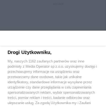
REKLAMA
Drogi Użytkowniku,
My, naszych 1162 zaufanych partnerów oraz inne
Wydawca mediów
lokalnych
podmioty z Media Operator sp z.o.o. uzyskujemy dostęp i
przechowujemy informacje na urządzeniu oraz
przetwarzamy dane osobowe, takie jak unikalne
identyfikatory, standardowe informacje wysyłane przez
urządzenie czy dane przeglądania w celu zapewniania
spersonalizowanych reklam, wybór spersonalizowanych
Nie zapomnij
treści, pomiar reklam i treści, badanie odbiorców oraz
zapoznać się z:
polityką prywatności
regulamin korzystania z portali
ulepszanie usług. Za zgodą Użytkownika my i Zaufani
Twoje
miasto
Skontaktuj się
z nami