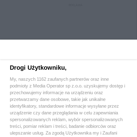
REKLAMA
Drogi Użytkowniku,
My, naszych 1162 zaufanych partnerów oraz inne
Wydawca mediów
lokalnych
podmioty z Media Operator sp z.o.o. uzyskujemy dostęp i
przechowujemy informacje na urządzeniu oraz
przetwarzamy dane osobowe, takie jak unikalne
identyfikatory, standardowe informacje wysyłane przez
urządzenie czy dane przeglądania w celu zapewniania
spersonalizowanych reklam, wybór spersonalizowanych
Nie zapomnij
treści, pomiar reklam i treści, badanie odbiorców oraz
zapoznać się z:
polityką prywatności
regulamin korzystania z portali
ulepszanie usług. Za zgodą Użytkownika my i Zaufani
Twoje
miasto
Skontaktuj się
z nami