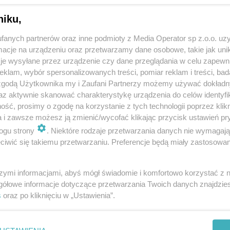
niku,
fanych partnerów oraz inne podmioty z Media Operator sp z.o.o. uz
cje na urządzeniu oraz przetwarzamy dane osobowe, takie jak unika
je wysyłane przez urządzenie czy dane przeglądania w celu zapewn
klam, wybór spersonalizowanych treści, pomiar reklam i treści, bad
 zgodą Użytkownika my i Zaufani Partnerzy możemy używać dokład
az aktywnie skanować charakterystykę urządzenia do celów identyfi
ść, prosimy o zgodę na korzystanie z tych technologii poprzez klikn
a i zawsze możesz ją zmienić/wycofać klikając przycisk ustawień pr
ogu strony
. Niektóre rodzaje przetwarzania danych nie wymagaj
iwić się takiemu przetwarzaniu. Preferencje będą miały zastosowania
szymi informacjami, abyś mógł świadomie i komfortowo korzystać z
gółowe informacje dotyczące przetwarzania Twoich danych znajdzi
s
oraz po kliknięciu w „Ustawienia”.