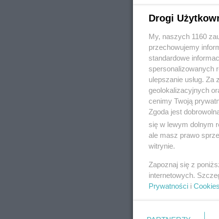
Drogi Użytkow
My, naszych 1160 zau
REKLAMA
przechowujemy informa
standardowe informac
spersonalizowanych re
ulepszanie usług. Za
geolokalizacyjnych or
cenimy Twoją prywatno
Zgoda jest dobrowoln
się w lewym dolnym r
ale masz prawo sprzec
witrynie.
Zapoznaj się z poniż
internetowych. Szcze
Prywatności
i
Cookie