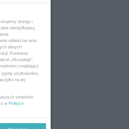
yskujemy dostęp i
REKLAMA
lne identyfikatory,
iania
anie odbiorców oraz
nych danych
kacji. Ponieważ
ięcie „Akceptuję”.
ywatności znajdujący
ą zgody użytkownika,
 tylko na tej
 naszych serwisów
esz w
Polityce