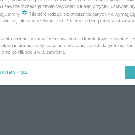
a i zawsze możesz ją zmienić/wycofać klikając przycisk ustawień pr
ogu strony
. Niektóre rodzaje przetwarzania danych nie wymagaj
iwić się takiemu przetwarzaniu. Preferencje będą miały zastosowania
szymi informacjami, abyś mógł świadomie i komfortowo korzystać z
gółowe informacje dotyczące przetwarzania Twoich danych znajdzi
s
oraz po kliknięciu w „Ustawienia”.
USTAWIENIA