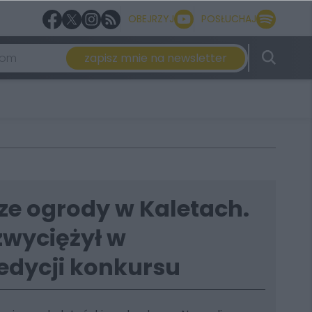
OBEJRZYJ
POSŁUCHAJ
zapisz mnie na newsletter
ze ogrody w Kaletach.
zwyciężył w
edycji konkursu