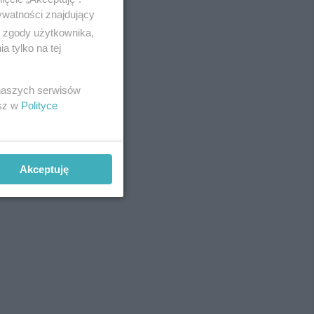
ywatności znajdujący
ą zgody użytkownika,
 tylko na tej
REKLAMA
 naszych serwisów
esz w
Polityce
Akceptuję