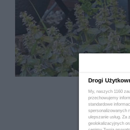
Drogi Użytkow
My, naszych 1160 zau
przechowujemy informa
standardowe informac
spersonalizowanych re
REKLAMA
ulepszanie usług. Za
geolokalizacyjnych or
cenimy Twoją prywatno