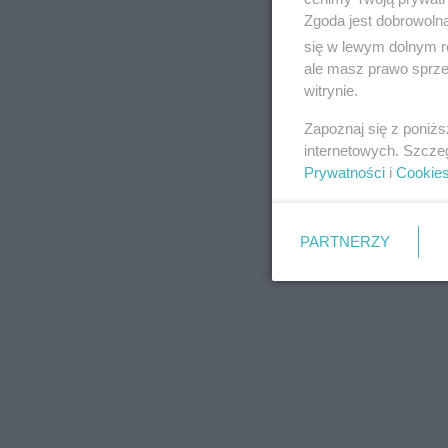
Zgoda jest dobrowoln
się w lewym dolnym r
ale masz prawo sprzec
witrynie.
REKLAMA
Zapoznaj się z poniż
internetowych. Szcze
Prywatności
i
Cookie
PARTNERZY