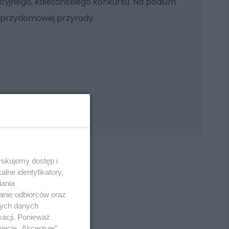
cyjnego, kaletańskiego konkursu. Na podium
w przydomowej przyrody.
yskujemy dostęp i
lne identyfikatory,
iania
anie odbiorców oraz
REKLAMA
nych danych
kacji. Ponieważ
ięcie „Akceptuję”.