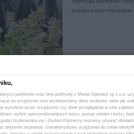
Znamy już laureatów trady
stanęło trzech miłośnikó
niku,
fanych partnerów oraz inne podmioty z Media Operator sp z.o.o. uz
cje na urządzeniu oraz przetwarzamy dane osobowe, takie jak unika
je wysyłane przez urządzenie czy dane przeglądania w celu zapewn
klam, wybór spersonalizowanych treści, pomiar reklam i treści, bad
 zgodą Użytkownika my i Zaufani Partnerzy możemy używać dokład
az aktywnie skanować charakterystykę urządzenia do celów identyfi
ść, prosimy o zgodę na korzystanie z tych technologii poprzez klikn