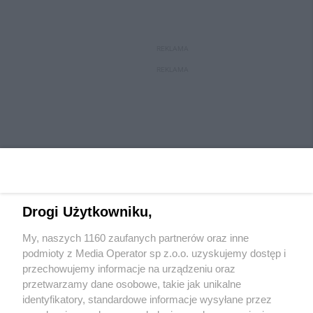
REKLAMA
REKLAMA
Drogi Użytkowniku,
My, naszych 1160 zaufanych partnerów oraz inne
Wydawca mediów
lokalnych
podmioty z Media Operator sp z.o.o. uzyskujemy dostęp i
przechowujemy informacje na urządzeniu oraz
przetwarzamy dane osobowe, takie jak unikalne
identyfikatory, standardowe informacje wysyłane przez