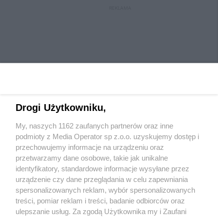
REKLAMA
Drogi Użytkowniku,
My, naszych 1162 zaufanych partnerów oraz inne
Wydawca mediów
lokalnych
podmioty z Media Operator sp z.o.o. uzyskujemy dostęp i
przechowujemy informacje na urządzeniu oraz
przetwarzamy dane osobowe, takie jak unikalne
identyfikatory, standardowe informacje wysyłane przez
urządzenie czy dane przeglądania w celu zapewniania
spersonalizowanych reklam, wybór spersonalizowanych
Nie zapomnij
treści, pomiar reklam i treści, badanie odbiorców oraz
zapoznać się z:
polityką prywatności
regulamin korzystania z portali
ulepszanie usług. Za zgodą Użytkownika my i Zaufani
Twoje
miasto
Skontaktuj się
z nami