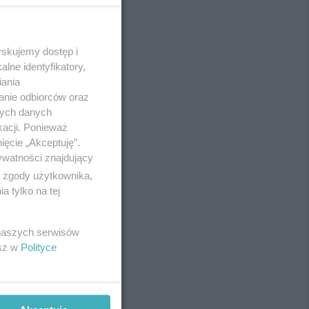
yskujemy dostęp i
REKLAMA
lne identyfikatory,
iania
anie odbiorców oraz
nych danych
kacji. Ponieważ
ięcie „Akceptuję”.
ywatności znajdujący
ą zgody użytkownika,
 tylko na tej
 naszych serwisów
esz w
Polityce