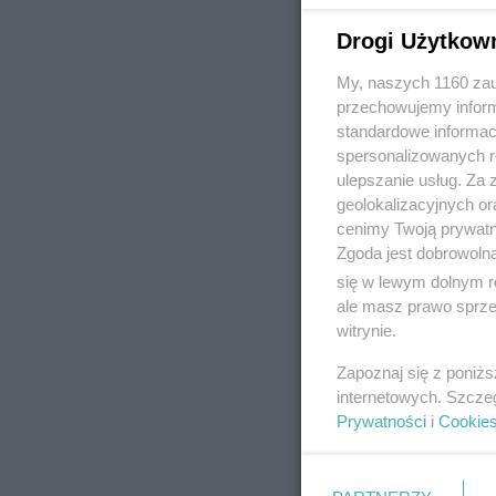
Drogi Użytkow
My, naszych 1160 zau
REKLAMA
przechowujemy informa
standardowe informac
spersonalizowanych re
ulepszanie usług. Za
geolokalizacyjnych or
cenimy Twoją prywatno
Zgoda jest dobrowoln
się w lewym dolnym r
ale masz prawo sprzec
witrynie.
Zapoznaj się z poniż
internetowych. Szcze
Prywatności
i
Cookie