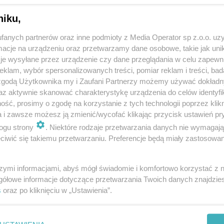
niku,
fanych partnerów oraz inne podmioty z Media Operator sp z.o.o. uz
cje na urządzeniu oraz przetwarzamy dane osobowe, takie jak unika
je wysyłane przez urządzenie czy dane przeglądania w celu zapewn
klam, wybór spersonalizowanych treści, pomiar reklam i treści, bad
 zgodą Użytkownika my i Zaufani Partnerzy możemy używać dokład
az aktywnie skanować charakterystykę urządzenia do celów identyfi
ść, prosimy o zgodę na korzystanie z tych technologii poprzez klikn
a i zawsze możesz ją zmienić/wycofać klikając przycisk ustawień pr
ogu strony
. Niektóre rodzaje przetwarzania danych nie wymagaj
iwić się takiemu przetwarzaniu. Preferencje będą miały zastosowania
szymi informacjami, abyś mógł świadomie i komfortowo korzystać z
gółowe informacje dotyczące przetwarzania Twoich danych znajdzi
s
oraz po kliknięciu w „Ustawienia”.