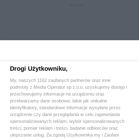
REKLAMA
Drogi Użytkowniku,
My, naszych 1162 zaufanych partnerów oraz inne
Wydawca mediów
lokalnych
podmioty z Media Operator sp z.o.o. uzyskujemy dostęp i
przechowujemy informacje na urządzeniu oraz
przetwarzamy dane osobowe, takie jak unikalne
identyfikatory, standardowe informacje wysyłane przez
urządzenie czy dane przeglądania w celu zapewniania
spersonalizowanych reklam, wybór spersonalizowanych
Nie zapomnij
treści, pomiar reklam i treści, badanie odbiorców oraz
zapoznać się z:
polityką prywatności
regulamin korzystania z portali
ulepszanie usług. Za zgodą Użytkownika my i Zaufani
Twoje
miasto
Skontaktuj się
z nami