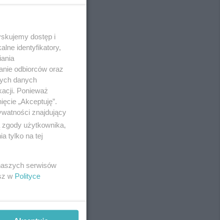
yskujemy dostęp i
REKLAMA
lne identyfikatory,
iania
anie odbiorców oraz
nych danych
kacji. Ponieważ
ięcie „Akceptuję”.
ywatności znajdujący
ą zgody użytkownika,
 tylko na tej
 naszych serwisów
esz w
Polityce