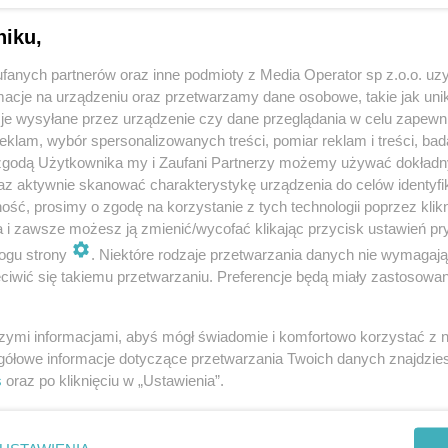
niku,
fanych partnerów oraz inne podmioty z Media Operator sp z.o.o. uz
cje na urządzeniu oraz przetwarzamy dane osobowe, takie jak unika
je wysyłane przez urządzenie czy dane przeglądania w celu zapewn
klam, wybór spersonalizowanych treści, pomiar reklam i treści, bad
 zgodą Użytkownika my i Zaufani Partnerzy możemy używać dokład
az aktywnie skanować charakterystykę urządzenia do celów identyfi
ść, prosimy o zgodę na korzystanie z tych technologii poprzez klikn
a i zawsze możesz ją zmienić/wycofać klikając przycisk ustawień pr
ogu strony
. Niektóre rodzaje przetwarzania danych nie wymagaj
iwić się takiemu przetwarzaniu. Preferencje będą miały zastosowania
szymi informacjami, abyś mógł świadomie i komfortowo korzystać z
gółowe informacje dotyczące przetwarzania Twoich danych znajdzi
s
oraz po kliknięciu w „Ustawienia”.