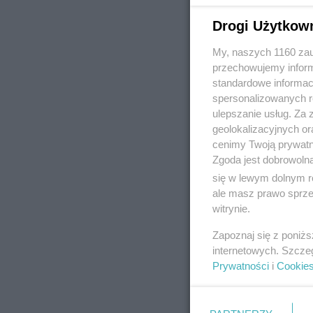
Drogi Użytkow
My, naszych 1160 zau
REKLAMA
przechowujemy informa
standardowe informac
spersonalizowanych re
ulepszanie usług. Za
geolokalizacyjnych or
cenimy Twoją prywatno
Zgoda jest dobrowoln
się w lewym dolnym r
ale masz prawo sprzec
witrynie.
Zapoznaj się z poniż
internetowych. Szcze
Prywatności
i
Cookie