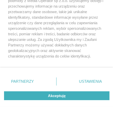
podmioty z Media Operator sp z.o.o. uzyskujemy dostęp i
Tarnowskie Góry
Redakcja
przechowujemy informacje na urządzeniu oraz
Ruda Śląska
Newsletter
Świętochłowice
Reklama
przetwarzamy dane osobowe, takie jak unikalne
Tychy
identyfikatory, standardowe informacje wysyłane przez
Bytom
Katowice
urządzenie czy dane przeglądania w celu zapewniania
Gliwice
spersonalizowanych reklam, wybór spersonalizowanych
Zabrze
treści, pomiar reklam i treści, badanie odbiorców oraz
Zagłębie
ulepszanie usług. Za zgodą Użytkownika my i Zaufani
Partnerzy możemy używać dokładnych danych
geolokalizacyjnych oraz aktywnie skanować
charakterystykę urządzenia do celów identyfikacji.
Ponieważ cenimy Twoją prywatność, prosimy o zgodę na
korzystanie z tych technologii poprzez kliknięcie
„Akceptuję”. Zgoda jest dobrowolna i zawsze możesz ją
zmienić/wycofać klikając przycisk ustawień prywatności
PARTNERZY
USTAWIENIA
znajdujący się w lewym dolnym rogu strony
. Niektóre
rodzaje przetwarzania danych nie wymagają zgody
Akceptuję
użytkownika, ale masz prawo sprzeciwić się takiemu
przetwarzaniu. Preferencje będą miały zastosowania tylko
na tej witrynie.