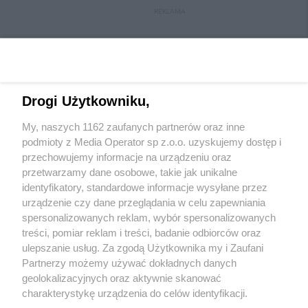
REKLAMA
Drogi Użytkowniku,
My, naszych 1162 zaufanych partnerów oraz inne
podmioty z Media Operator sp z.o.o. uzyskujemy dostęp i
przechowujemy informacje na urządzeniu oraz
przetwarzamy dane osobowe, takie jak unikalne
Wydawca mediów
lokalnych
identyfikatory, standardowe informacje wysyłane przez
urządzenie czy dane przeglądania w celu zapewniania
spersonalizowanych reklam, wybór spersonalizowanych
treści, pomiar reklam i treści, badanie odbiorców oraz
ulepszanie usług. Za zgodą Użytkownika my i Zaufani
Partnerzy możemy używać dokładnych danych
geolokalizacyjnych oraz aktywnie skanować
Nie zapomnij
zapoznać się z:
polityką prywatności
regulamin korzystania z portali
charakterystykę urządzenia do celów identyfikacji.
Twoje
miasto
Skontaktuj się
z nami
Ponieważ cenimy Twoją prywatność, prosimy o zgodę na